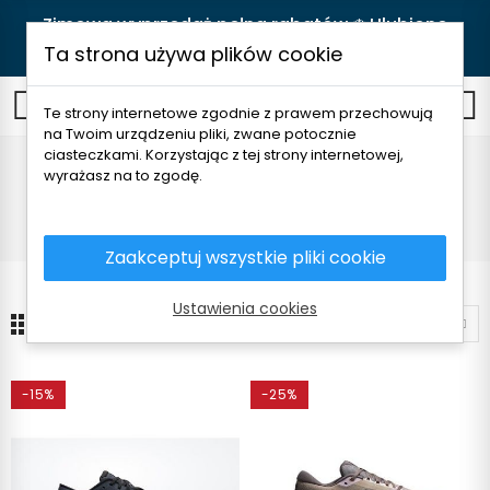
Zimowa wyprzedaż pełna rabatów ❄️ Ulubione
produkty teraz w lepszych cenach! 🛒
Kupuj
Ta strona używa plików cookie
0
Te strony internetowe zgodnie z prawem przechowują
na Twoim urządzeniu pliki, zwane potocznie
ciasteczkami. Korzystając z tej strony internetowej,
Adidasy
wyrażasz na to zgodę.
Strona główna
Odzież damska
Buty
Adidasy
Zaakceptuj wszystkie pliki cookie
Ustawienia cookies
10
Sortuj według
-15%
-25%