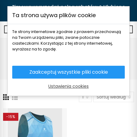
Zimowa wyprzedaż pełna rabatów ❄️ Ulubione
produkty teraz w lepszych cenach! 🛒
Kupuj
Ta strona używa plików cookie
0
Te strony internetowe zgodnie z prawem przechowują
na Twoim urządzeniu pliki, zwane potocznie
ciasteczkami. Korzystając z tej strony internetowej,
Top bez rękawów
wyrażasz na to zgodę.
Strona główna
Odzież męska
T-shirty i koszule
Top bez rękawów
Zaakceptuj wszystkie pliki cookie
Ustawienia cookies
1
Sortuj według
-15%