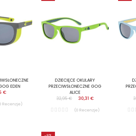
CIWSŁONECZNE
DZIECIĘCE OKULARY
D
 GOG EDEN
PRZECIWSŁONECZNE GOG
PRZ
5 €
ALICE
32,95 €
30,31 €
3
0
Recenzje
)
(
0
Recenzje
)
-8%