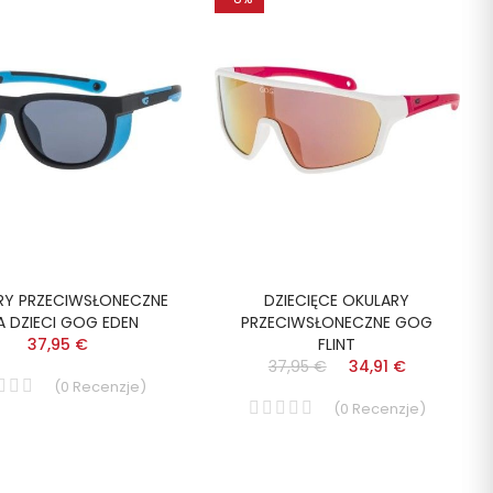
RY PRZECIWSŁONECZNE
DZIECIĘCE OKULARY
A DZIECI GOG EDEN
PRZECIWSŁONECZNE GOG
37,95 €
FLINT
37,95 €
34,91 €
(
0
Recenzje
)
(
0
Recenzje
)