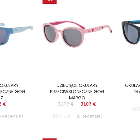
 OKULARY
DZIECIĘCE OKULARY
OKULA
NECZNE GOG
PRZECIWSŁONECZNE GOG
DL
ZZ
MARGO
5 €
33,77 €
31,07 €
0
Recenzje
)
(
0
Recenzje
)