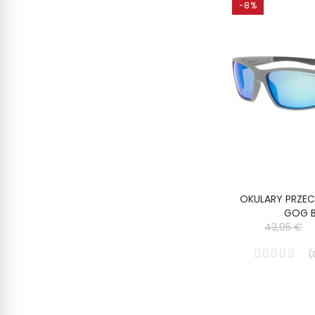
-8%
OKULARY PRZE
GOG 
43,95 €
(