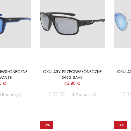
CIWSŁONECZNE
OKULARY PRZECIWSŁONECZNE
OKULA
VANTE
GOG SAHIL
5 €
43,95 €
0
Recenzje
)
(
0
Recenzje
)
-8%
-8%