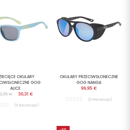
ZIECIĘCE OKULARY
OKULARY PRZECIWSŁONECZNE
ECIWSŁONECZNE GOG
GOG NANGA
ALICE
96,95 €
2,95 €
30,31 €
(
0
Recenzje
)
(
0
Recenzje
)
-8%