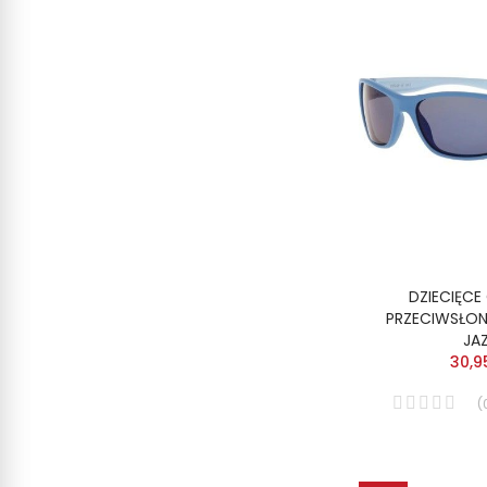
DZIECIĘCE
PRZECIWSŁO
JA
30,9
(