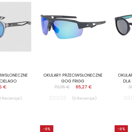
CIWSŁONECZNE
OKULARY PRZECIWSŁONECZNE
OKULA
CIELAGO
GOG FRIGG
DLA
5 €
70,95 €
65,27 €
3
0
Recenzje
)
(
0
Recenzje
)
-8%
-8%