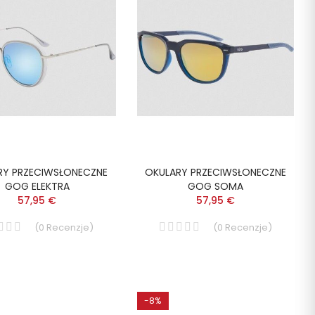
RY PRZECIWSŁONECZNE
OKULARY PRZECIWSŁONECZNE
GOG ELEKTRA
GOG SOMA
57,95 €
57,95 €
(
0
Recenzje
)
(
0
Recenzje
)
-8%