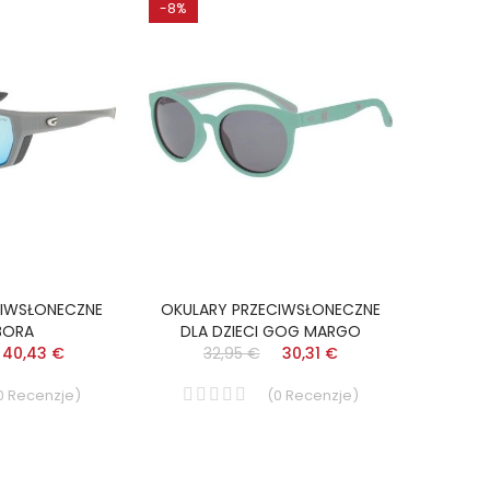
-8%
CIWSŁONECZNE
OKULARY PRZECIWSŁONECZNE
BORA
DLA DZIECI GOG MARGO
40,43 €
32,95 €
30,31 €
0
Recenzje
)
(
0
Recenzje
)