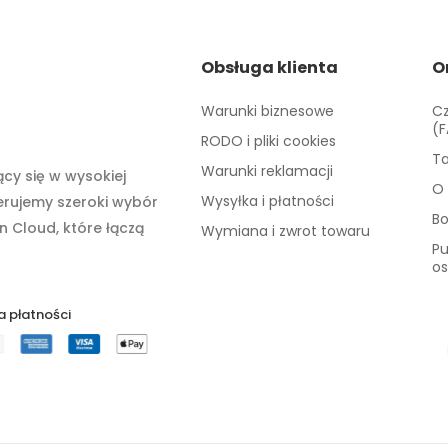
Obsługa klienta
O
Warunki biznesowe
Cz
(
RODO i pliki cookies
Ta
Warunki reklamacji
cy się w wysokiej
O 
Wysyłka i płatności
ferujemy szeroki wybór
B
n Cloud, które łączą
Wymiana i zwrot towaru
Pu
os
 płatności