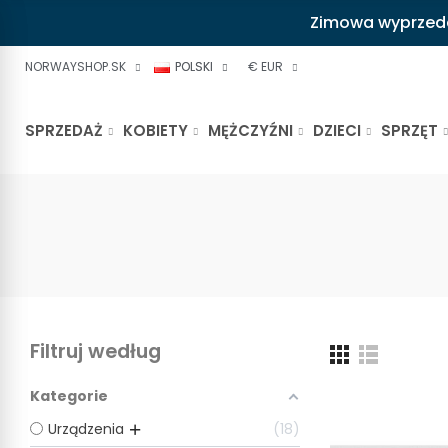
Zimowa wyprzedaż
NORWAYSHOP.SK
POLSKI
€ EUR
SPRZEDAŻ
KOBIETY
MĘŻCZYŹNI
DZIECI
SPRZĘT
Filtruj według
Kategorie
Urządzenia
18