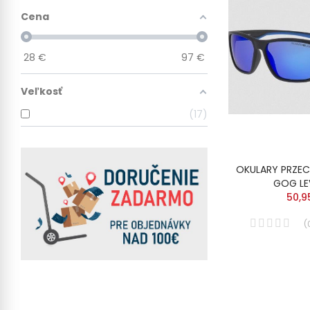
Cena
28
€
97
€
Veľkosť
17
OKULARY PRZE
GOG LE
50,9
(