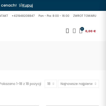
 cenach! 🛒
Kupuj
NTAKT
+421948208847
Pon - Pia: 8:00 - 16:00
ZWROT TOWARU
0
0,00 €
Pokazano 1-18 z 18 pozycji
18
Najnowsze najpierw