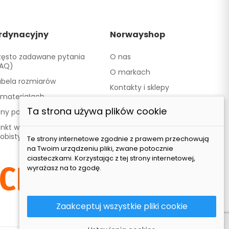
rdynacyjny
Norwayshop
ęsto zadawane pytania
O nas
FAQ)
O markach
bela rozmiarów
Kontakty i sklepy
materiałach
Współpracujemy
Ta strona używa plików cookie
ony podarunkowe
Nasza marka TATLAND
nkt wydawania - Odbiór
obisty
Te strony internetowe zgodnie z prawem przechowują
na Twoim urządzeniu pliki, zwane potocznie
ciasteczkami. Korzystając z tej strony internetowej,
wyrażasz na to zgodę.
Zaakceptuj wszystkie pliki cookie