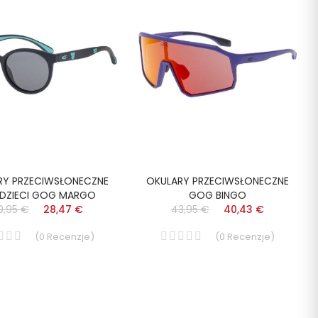
RY PRZECIWSŁONECZNE
OKULARY PRZECIWSŁONECZNE
 DZIECI GOG MARGO
GOG BINGO
0,95 €
28,47 €
43,95 €
40,43 €
(
0
Recenzje
)
(
0
Recenzje
)