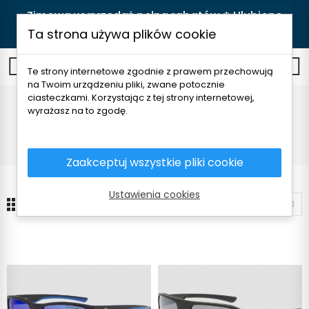
Zimowa wyprzedaż pełna rabatów ❄️ Ulubione
produkty teraz w lepszych cenach! 🛒
Kupuj
Ta strona używa plików cookie
0
Te strony internetowe zgodnie z prawem przechowują
na Twoim urządzeniu pliki, zwane potocznie
ciasteczkami. Korzystając z tej strony internetowej,
Okulary
wyrażasz na to zgodę.
Strona główna
Urządzenia
Okulary
Zaakceptuj wszystkie pliki cookie
Ustawienia cookies
24
Sortuj według