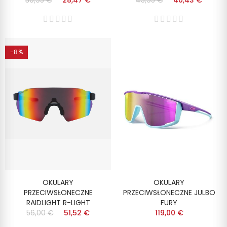
30,95 €
28,47 €
43,95 €
40,43 €
-8%
OKULARY
OKULARY
PRZECIWSŁONECZNE
PRZECIWSŁONECZNE JULBO
RAIDLIGHT R-LIGHT
FURY
56,00 €
51,52 €
119,00 €