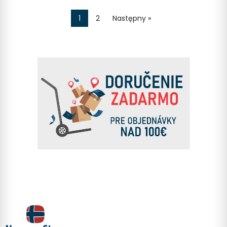
1
2
Następny »