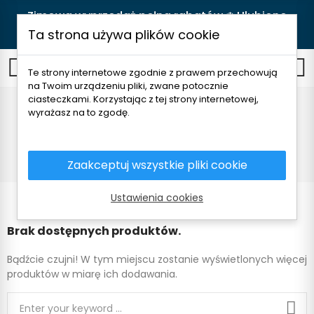
Zimowa wyprzedaż pełna rabatów ❄️ Ulubione
produkty teraz w lepszych cenach! 🛒
Kupuj
Ta strona używa plików cookie
0
Te strony internetowe zgodnie z prawem przechowują
na Twoim urządzeniu pliki, zwane potocznie
ciasteczkami. Korzystając z tej strony internetowej,
Kurtki hybrydowe
wyrażasz na to zgodę.
Strona główna
Ubrania dla dzieci
Kurtki i płaszcze
Kurtki hybrydowe
Zaakceptuj wszystkie pliki cookie
Ustawienia cookies
Brak dostępnych produktów.
Bądźcie czujni! W tym miejscu zostanie wyświetlonych więcej
produktów w miarę ich dodawania.