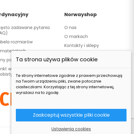
rdynacyjny
Norwayshop
ęsto zadawane pytania
O nas
FAQ)
O markach
bela rozmiarów
Kontakty i sklepy
materiałach
Współpracujemy
Ta strona używa plików cookie
ony podarunkowe
Nasza marka TATLAND
nkt wydawania - Odbiór
obisty
Te strony internetowe zgodnie z prawem przechowują
na Twoim urządzeniu pliki, zwane potocznie
ciasteczkami. Korzystając z tej strony internetowej,
wyrażasz na to zgodę.
Zaakceptuj wszystkie pliki cookie
Ustawienia cookies