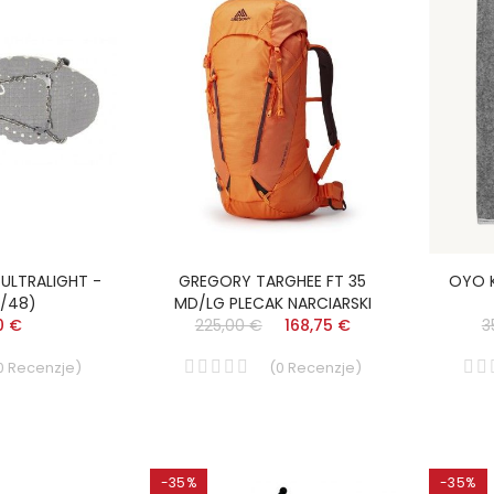
ULTRALIGHT -
GREGORY TARGHEE FT 35
OYO K
6/48)
MD/LG PLECAK NARCIARSKI
0 €
225,00 €
168,75 €
3
0
Recenzje
)
(
0
Recenzje
)
-35%
-35%