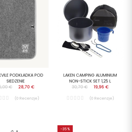
VILE PODKŁADKA POD
LAKEN CAMPING ALUMINIUM
SIEDZENIE
NON-STICK SET 1,25 L
5,00 €
28,70 €
30,70 €
19,96 €
(
0
Recenzje
)
(
0
Recenzje
)
-35%