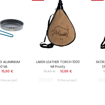
G ALUMINIUM
LAKEN LEATHER TORCH 1000
SKÓR
50 ML
Ml Prosty
1
15,60 €
16,40 €
10,66 €
1
0
Recenzje
)
(
0
Recenzje
)