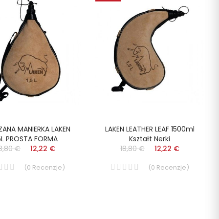
ZANA MANIERKA LAKEN
LAKEN LEATHER LEAF 1500ml
,5L PROSTA FORMA
Kształt Nerki
8,80 €
12,22 €
18,80 €
12,22 €
(
0
Recenzje
)
(
0
Recenzje
)