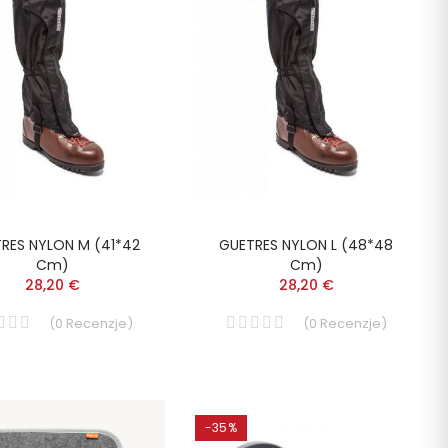
RES NYLON M (41*42
GUETRES NYLON L (48*48
Cm)
Cm)
28,20 €
28,20 €
(
0
Recenzje
)
(
0
Recenzje
)
-35%