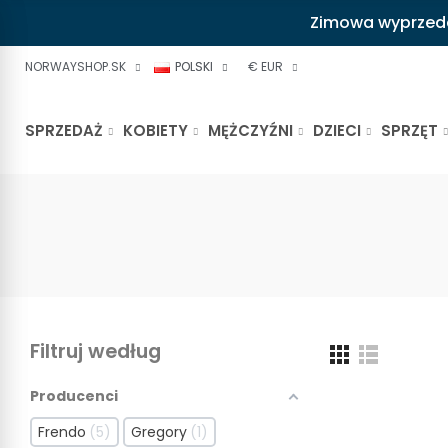
Zimowa wyprzedaż
NORWAYSHOP.SK
POLSKI
€ EUR
SPRZEDAŻ
KOBIETY
MĘŻCZYŹNI
DZIECI
SPRZĘT
Filtruj według
Producenci
Frendo
5
Gregory
1