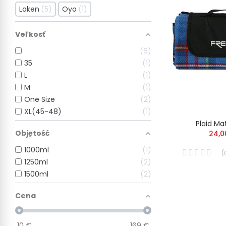
Laken
5
Oyo
1
Veľkosť
6
35
1
L
1
M
1
One Size
2
XL(45-48)
1
Plaid Ma
Objętość
24,0
1000ml
1
(
1250ml
2
1500ml
2
Cena
10
€
169
€