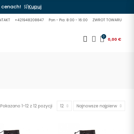
 cenach! 🛒
Kupuj
NTAKT
+421948208847
Pon - Pia: 8:00 - 16:00
ZWROT TOWARU
0
0,00 €
Pokazano 1-12 z 12 pozycji
12
Najnowsze najpierw