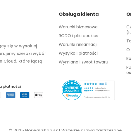
Obsługa klienta
O
Warunki biznesowe
Cz
(
RODO i pliki cookies
Ta
Warunki reklamacji
cy się w wysokiej
O 
Wysyłka i płatności
ferujemy szeroki wybór
B
n Cloud, które łączą
Wymiana i zwrot towaru
Pu
os
 płatności
© 2025 Norwayshop.sk | Wszelkie prawa zastrzeżone.