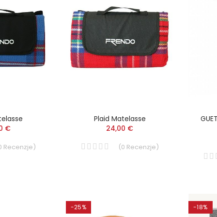
telasse
Plaid Matelasse
GUET
0 €
24,00 €
0
Recenzje
)
(
0
Recenzje
)
-25%
-18%