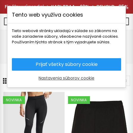
Finálny výpredaj 🔥
KARI TRAA -40%
🔥
DEVOLD -25%
Tento web využíva cookies
0
Tieto webové stránky ukladajú v súlade so zákonmi na
vaše zariadenie súbory, všeobecne nazývané cookies.
Nohavice a legíny
Používaním týchto stránok s tým vyjadrujete súhlas.
Úvodná stránka
Dámske oblečenie
Nohavice a legíny
Prijať všetky súbory cookie
Nastavenia súborov cookie
24
Zoradiť podľa
NOVINKA
NOVINKA