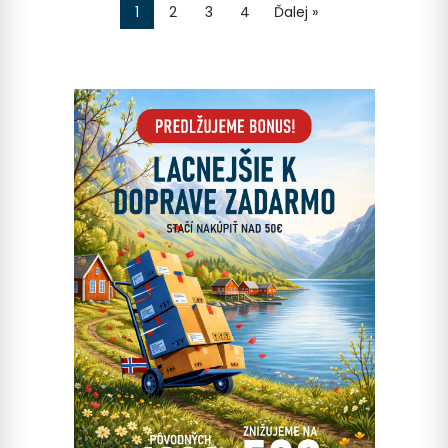
1
2
3
4
Ďalej »