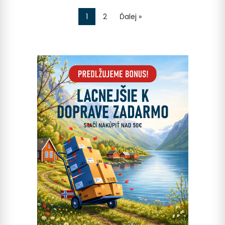
1
2
Ďalej »