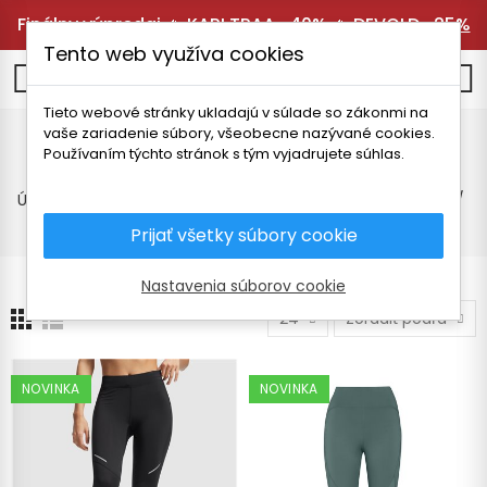
Finálny výpredaj 🔥
KARI TRAA -40%
🔥
DEVOLD -25%
Tento web využíva cookies
0
Tieto webové stránky ukladajú v súlade so zákonmi na
vaše zariadenie súbory, všeobecne nazývané cookies.
Legíny
Používaním týchto stránok s tým vyjadrujete súhlas.
Úvodná stránka
Dámske oblečenie
Nohavice a legíny
Legíny
Prijať všetky súbory cookie
Nastavenia súborov cookie
24
Zoradiť podľa
NOVINKA
NOVINKA