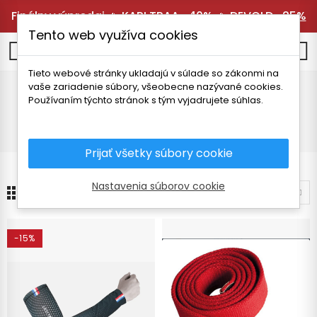
Finálny výpredaj 🔥
KARI TRAA -40%
🔥
DEVOLD -25%
Tento web využíva cookies
0
Tieto webové stránky ukladajú v súlade so zákonmi na
vaše zariadenie súbory, všeobecne nazývané cookies.
Iné
Používaním týchto stránok s tým vyjadrujete súhlas.
Úvodná stránka
Pánske oblečenie
Doplnky
Iné
Prijať všetky súbory cookie
Nastavenia súborov cookie
8
Zoradiť podľa
-15%