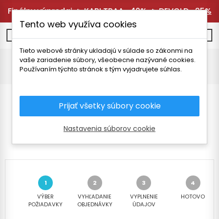
Finálny výpredaj 🔥
KARI TRAA -40%
🔥
DEVOLD -25%
Tento web využíva cookies
0
Tieto webové stránky ukladajú v súlade so zákonmi na
vaše zariadenie súbory, všeobecne nazývané cookies.
Úvodná stránka
Výber vašej požiadavky
Používaním týchto stránok s tým vyjadrujete súhlas.
Prijať všetky súbory cookie
ZALOŽIŤ NOVÚ
POŽIADAVKU
Nastavenia súborov cookie
VÝBER
VYHĽADANIE
VYPLNENIE
HOTOVO
POŽIADAVKY
OBJEDNÁVKY
ÚDAJOV