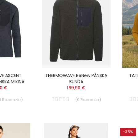
E ASCENT
THERMOWAVE ReNew PÁNSKA
TAT
NSKA MIKINA
BUNDA
90 €
169,90 €
0
Recenzie
)
(
0
Recenzie
)
-35%