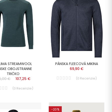
LIMA STREAMWOOL
PÁNSKA FLEECOVÁ MIKINA
NSKE OBOJSTRANNE
69,90 €
TRIČKO
(
0
Recenzie
)
5,00 €
107,25 €
(
0
Recenzie
)
-20%