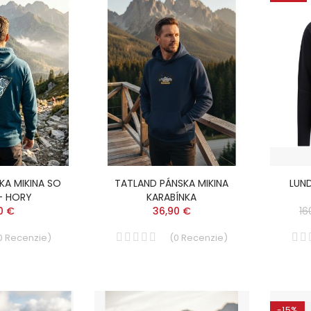
KA MIKINA SO
TATLAND PÁNSKA MIKINA
LUN
- HORY
KARABÍNKA
0 €
36,90 €
16
0
Recenzie
)
(
0
Recenzie
)
-15%