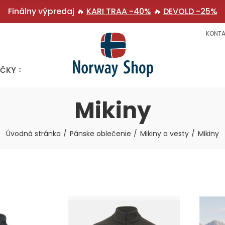
Finálny výpredaj 🔥
KARI TRAA -40%
🔥
DEVOLD -25%
KONTA
AČKY
Mikiny
Úvodná stránka
Pánske oblečenie
Mikiny a vesty
Mikiny