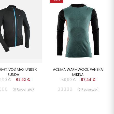
IGHT VO3 MAX UNISEX
ACLIMA WARMWOOL PÁNSKA
BUNDA
MIKINA
9,90 €
67,92 €
149,90 €
97,44 €
(
0
Recenzie
)
(
0
Recenzie
)