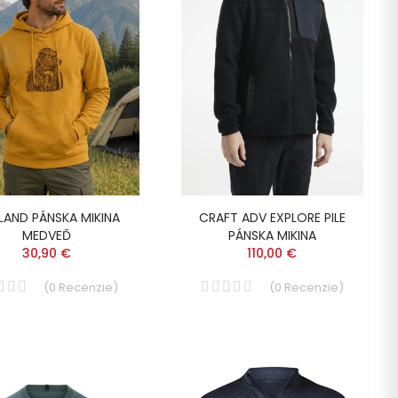
LAND PÁNSKA MIKINA
CRAFT ADV EXPLORE PILE
MEDVEĎ
PÁNSKA MIKINA
30,90 €
110,00 €
(
0
Recenzie
)
(
0
Recenzie
)