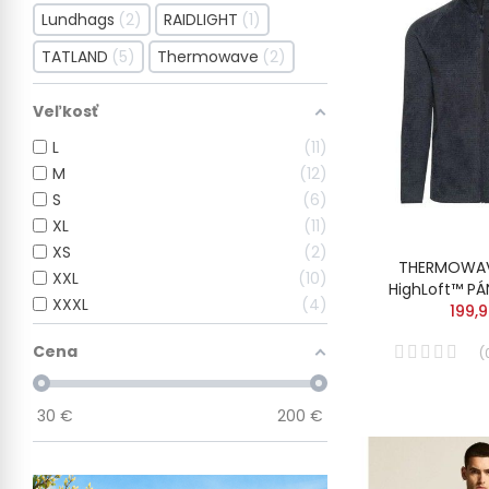
Lundhags
2
RAIDLIGHT
1
TATLAND
5
Thermowave
2
Veľkosť
L
11
M
12
S
6
XL
11
XS
2
THERMOWAV
XXL
10
HighLoft™ PÁ
XXXL
4
199,
Cena
(
30
€
200
€