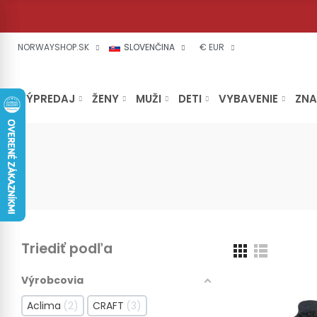
NORWAYSHOP.SK
SLOVENČINA
€ EUR
VÝPREDAJ
ŽENY
MUŽI
DETI
VYBAVENIE
ZN
Triediť podľa
Výrobcovia
Aclima
2
CRAFT
3