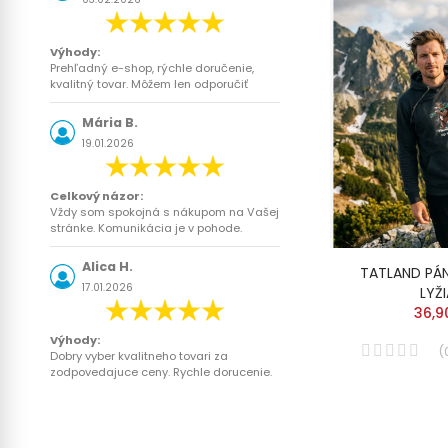
Výhody:
Prehľadný e-shop, rýchle doručenie,
kvalitný tovar. Môžem len odporučiť
Mária B.
19.01.2026
Celkový názor:
Vždy som spokojná s nákupom na Vašej
stránke. Komunikácia je v pohode.
Alica H.
TATLAND PÁN
17.01.2026
LYŽ
36,9
Výhody:
(
Dobry vyber kvalitneho tovari za
zodpovedajuce ceny. Rychle dorucenie.