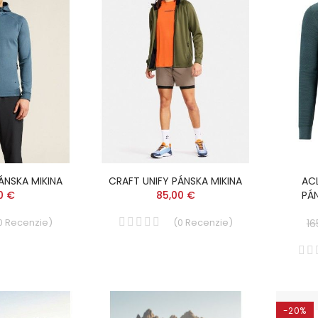
ÁNSKA MIKINA
CRAFT UNIFY PÁNSKA MIKINA
AC
0 €
85,00 €
PÁ
0
Recenzie
)
(
0
Recenzie
)
16
-20%