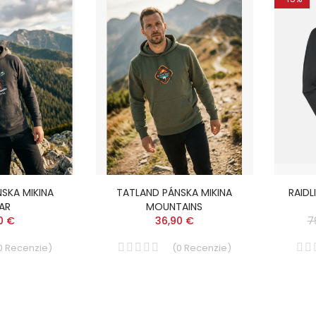
SKA MIKINA
TATLAND PÁNSKA MIKINA
RAIDL
IAR
MOUNTAINS
0 €
36,90 €
7
0
Recenzie
)
(
0
Recenzie
)