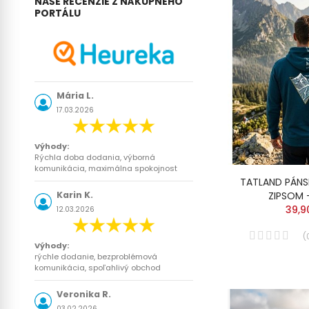
NAŠE RECENZIE Z NÁKUPNÉHO
PORTÁLU
Mária L.
17.03.2026
Výhody:
Rýchla doba dodania, výborná
komunikácia, maximálna spokojnost
TATLAND PÁNS
Karin K.
ZIPSOM 
39,9
12.03.2026
(
Výhody:
rýchle dodanie, bezproblémová
komunikácia, spoľahlivý obchod
Veronika R.
03.02.2026