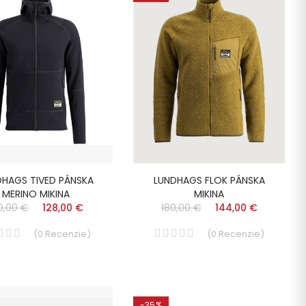
DHAGS TIVED PÁNSKA
LUNDHAGS FLOK PÁNSKA
MERINO MIKINA
MIKINA
0,00 €
128,00 €
180,00 €
144,00 €
(
0
Recenzie
)
(
0
Recenzie
)
-35%