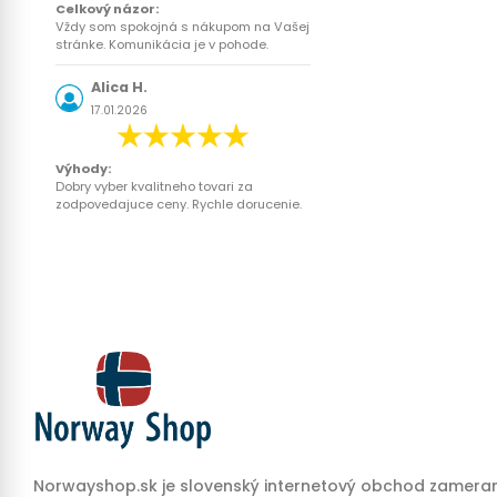
Celkový názor:
Vždy som spokojná s nákupom na Vašej
stránke. Komunikácia je v pohode.
Alica H.
17.01.2026
Výhody:
Dobry vyber kvalitneho tovari za
zodpovedajuce ceny. Rychle dorucenie.
Norwayshop.sk je slovenský internetový obchod zameran