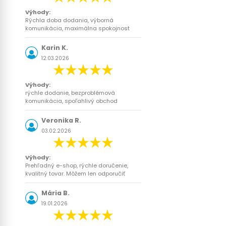
Výhody:
Rýchla doba dodania, výborná
komunikácia, maximálna spokojnost
Karin K.
12.03.2026
Výhody:
rýchle dodanie, bezproblémová
komunikácia, spoľahlivý obchod
Veronika R.
03.02.2026
Výhody:
Prehľadný e-shop, rýchle doručenie,
kvalitný tovar. Môžem len odporučiť
Mária B.
19.01.2026