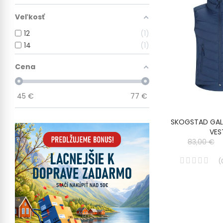
Veľkosť
12
1
14
1
Cena
45
€
77
€
SKOGSTAD GAL
VES
83,00 €
(