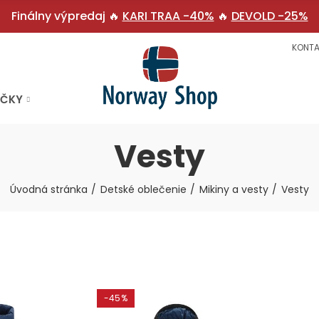
Finálny výpredaj 🔥
KARI TRAA -40%
🔥
DEVOLD -25%
KONTA
AČKY
Vesty
Úvodná stránka
Detské oblečenie
Mikiny a vesty
Vesty
-45%