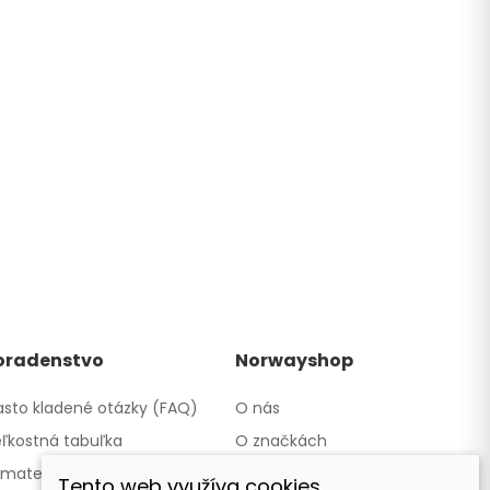
oradenstvo
Norwayshop
sto kladené otázky (FAQ)
O nás
ľkostná tabuľka
O značkách
materiáloch
Kontakty a obchody
Tento web využíva cookies