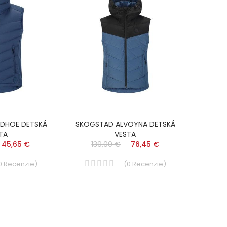
DHOE DETSKÁ
SKOGSTAD ALVOYNA DETSKÁ
TA
VESTA
45,65 €
139,00 €
76,45 €
0
Recenzie
)
(
0
Recenzie
)