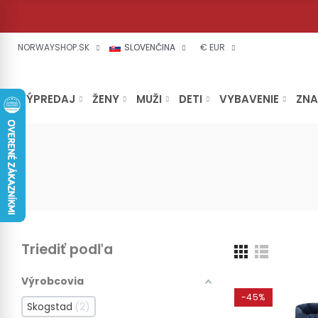
NORWAYSHOP.SK
SLOVENČINA
€ EUR
VÝPREDAJ
ŽENY
MUŽI
DETI
VYBAVENIE
ZN
Triediť podľa
Výrobcovia
-45%
Skogstad
2