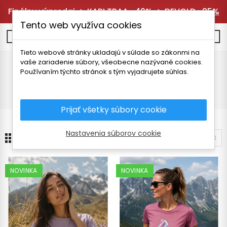
Finálny výpredaj 🔥
KARI TRAA -40%
🔥
DEVOLD -25%
Tento web využíva cookies
0
Tieto webové stránky ukladajú v súlade so zákonmi na
vaše zariadenie súbory, všeobecne nazývané cookies.
TATLAND
Používaním týchto stránok s tým vyjadrujete súhlas.
Úvodná stránka
Značky
TATLAND
Prijať všetky súbory cookie
Nastavenia súborov cookie
24
Zoradiť podľa
NOVINKA
NOVINKA