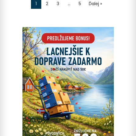
1
2
3
…
5
Ďalej »