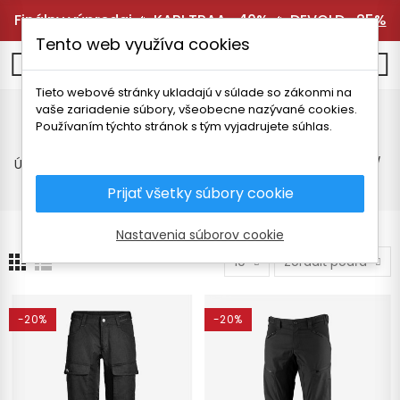
Finálny výpredaj 🔥
KARI TRAA -40%
🔥
DEVOLD -25%
Tento web využíva cookies
0
Tieto webové stránky ukladajú v súlade so zákonmi na
vaše zariadenie súbory, všeobecne nazývané cookies.
Technické nohavice
Používaním týchto stránok s tým vyjadrujete súhlas.
Úvodná stránka
Pánske oblečenie
Nohavice a kraťasy
Technické nohavice
Prijať všetky súbory cookie
Nastavenia súborov cookie
10
Zoradiť podľa
-20%
-20%