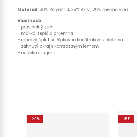
Materiál:
36% Polyamid, 35% Akryl, 26% merino vlna
Vlastnosti:
- pravidelný strih
- mäkká, teplá a príjemná
- rebrový úplet so šípkovou konštrukciou pletenia
- zahnutý okraj s kontrastným lemom
- nášivka s logom
-20%
-15%