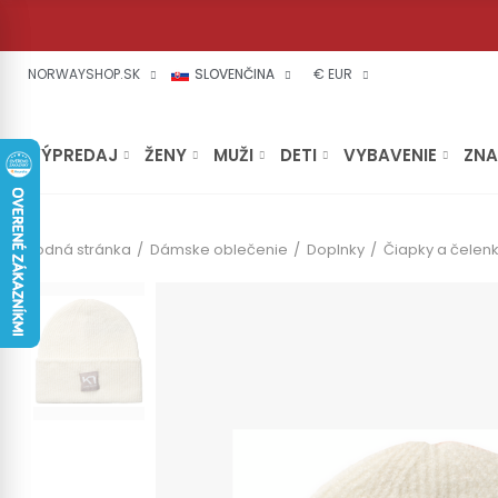
NORWAYSHOP.SK
SLOVENČINA
€ EUR
VÝPREDAJ
ŽENY
MUŽI
DETI
VYBAVENIE
ZN
Úvodná stránka
Dámske oblečenie
Doplnky
Čiapky a čelen