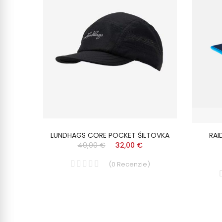
ISEX
LUNDHAGS CORE POCKET ŠILTOVKA
RAI
40,00 €
32,00 €
(
0
Recenzie
)
)