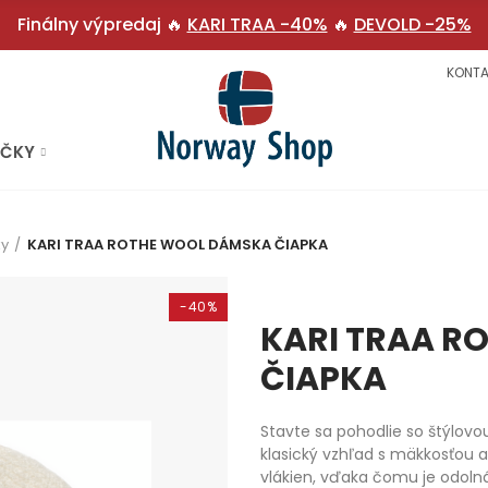
Finálny výpredaj 🔥
KARI TRAA -40%
🔥
DEVOLD -25%
KONTA
AČKY
ky
KARI TRAA ROTHE WOOL DÁMSKA ČIAPKA
-40%
KARI TRAA R
ČIAPKA
Stavte sa pohodlie so štýlovo
klasický vzhľad s mäkkosťou a
vlákien, vďaka čomu je odoln