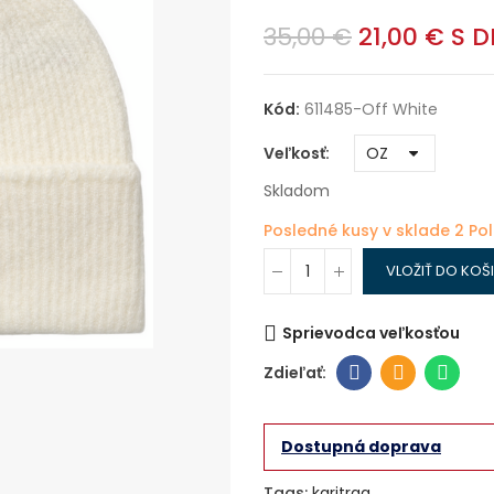
35,00 €
21,00 €
S D
Kód:
611485-Off White
Veľkosť
Skladom
Posledné kusy v sklade
2 Po
VLOŽIŤ DO KOŠ
Sprievodca veľkosťou
Dostupná doprava
Tags:
karitraa