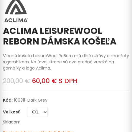
ACLIMA LEISUREWOOL
REBORN DÁMSKA KOŠEĽA
Vlnená košeľa LeisureWool ReBorn má dlhé rukávy a manžety
s gombíkom. Na ľavej strane sú dve predné vrecká na
gombíky a logo Aclima.
200,00 €
60,00 €
S DPH
Kód:
106311-Dark Grey
Veľkosť
Skladom