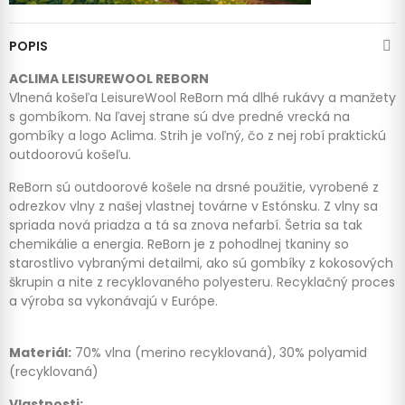
POPIS
ACLIMA LEISUREWOOL REBORN
Vlnená košeľa LeisureWool ReBorn má dlhé rukávy a manžety
s gombíkom. Na ľavej strane sú dve predné vrecká na
gombíky a logo Aclima. Strih je voľný, čo z nej robí praktickú
outdoorovú košeľu.
ReBorn sú outdoorové košele na drsné použitie, vyrobené z
odrezkov vlny z našej vlastnej továrne v Estónsku. Z vlny sa
spriada nová priadza a tá sa znova nefarbí. Šetria sa tak
chemikálie a energia. ReBorn je z pohodlnej tkaniny so
starostlivo vybranými detailmi, ako sú gombíky z kokosových
škrupin a nite z recyklovaného polyesteru. Recyklačný proces
a výroba sa vykonávajú v Európe.
Materiál:
70% vlna (merino recyklovaná), 30% polyamid
(recyklovaná)
Vlastnosti: