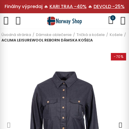
Finálny výpredaj 🔥
KARI TRAA -40%
🔥
DEVOLD -25%
0
Úvodná stránka
Dámske oblečenie
Tričká a košele
Košele
ACLIMA LEISUREWOOL REBORN DÁMSKA KOŠEĽA
-70%