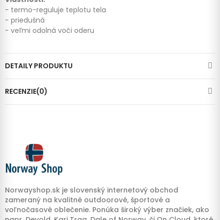
- termo-reguluje teplotu tela
- priedušná
- veľmi odolná voči oderu
DETAILY PRODUKTU
RECENZIE(0)
Norwayshop.sk je slovenský internetový obchod
zameraný na kvalitné outdoorové, športové a
voľnočasové oblečenie. Ponúka široký výber značiek, ako
napr. Devold, Kari Traa, Dale of Norway, či On Cloud, ktoré