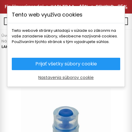
Finálny výpredaj 🔥
KARI TRAA -40%
🔥
DEVOLD -25%
Tento web využíva cookies
0
Tieto webové stránky ukladajú v súlade so zákonmi na
Úvodná stránka
Vybavenie
Termosky a fľaše
vaše zariadenie súbory, všeobecne nazývané cookies.
Náhradné diely a doplnky
Používaním týchto stránok s tým vyjadrujete súhlas.
LAKEN PP náustok pre RIDER FLASK (bez slamky)
Prijať všetky súbory cookie
Nastavenia súborov cookie