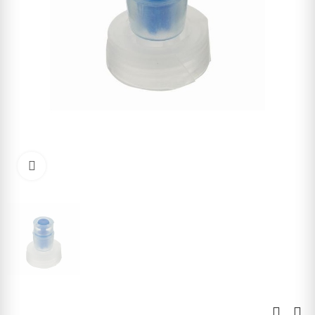
Kliknite pre zväčšenie