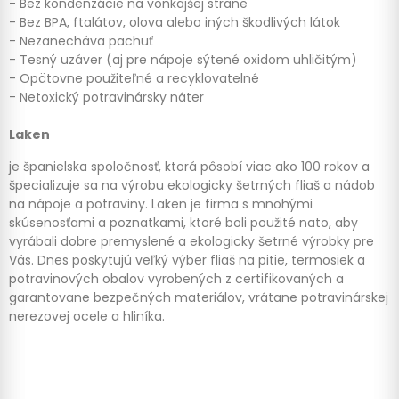
- Bez kondenzácie na vonkajšej strane
- Bez BPA, ftalátov, olova alebo iných škodlivých látok
- Nezanecháva pachuť
- Tesný uzáver (aj pre nápoje sýtené oxidom uhličitým)
- Opätovne použiteľné a recyklovatelné
- Netoxický potravinársky náter
Laken
je španielska spoločnosť, ktorá pôsobí viac ako 100 rokov a
špecializuje sa na výrobu ekologicky šetrných fliaš a nádob
na nápoje a potraviny. Laken je firma s mnohými
skúsenosťami a poznatkami, ktoré boli použité nato, aby
vyrábali dobre premyslené a ekologicky šetrné výrobky pre
Vás. Dnes poskytujú veľký výber fliaš na pitie, termosiek a
potravinových obalov vyrobených z certifikovaných a
garantovane bezpečných materiálov, vrátane potravinárskej
nerezovej ocele a hliníka.