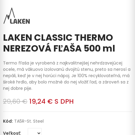
LAKEN CLASSIC THERMO
NEREZOVÁ FĽAŠA 500 ml
Termo fľaša je vyrobená z najkvalitnejšej nehrdzavejúcej
ocele, má vákuovo izolovanú dvojitú stenu, preto sa nerosí a
nepáli, keď je v nej horúci nápoj. Je 100% recyklovateľná, má
široké hrdlo, aby bolo možné do nej vložiť ľad, a zároveň sa z
nej dobre pije.
29,60 €
19,24 €
S DPH
Kód:
TA5R-St. Steel
Veľkosť