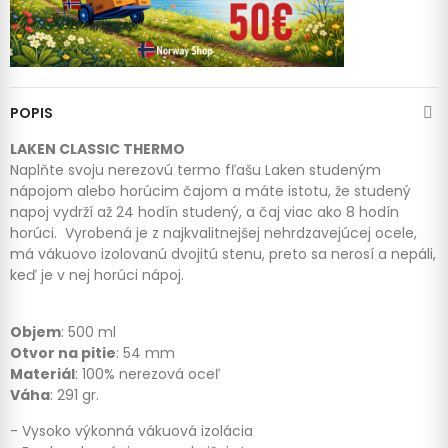
POPIS
LAKEN CLASSIC THERMO
Naplňte svoju nerezovú termo fľašu Laken studeným
nápojom alebo horúcim čajom a máte istotu, že studený
napoj vydrží až 24 hodín studený, a čaj viac ako 8 hodín
horúci. Vyrobená je z najkvalitnejšej nehrdzavejúcej ocele,
má vákuovo izolovanú dvojitú stenu, preto sa nerosí a nepáli,
keď je v nej horúci nápoj.
Objem
: 500 ml
Otvor na pitie
: 54 mm
Materiál
: 100% nerezová oceľ
Váha
: 291 gr.
- Vysoko výkonná vákuová izolácia