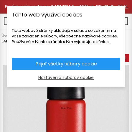
Finálny výpredaj 🔥
KARI TRAA -40%
🔥
DEVOLD -25%
Tento web využíva cookies
0
Tieto webové stránky ukladajú v súlade so zákonmi na
Úvodná stránka
Vybavenie
Termosky a fľaše
Termosky
vaše zariadenie súbory, všeobecne nazývané cookies.
LAKEN CLASSIC THERMO NEREZOVÁ FĽAŠA 500 ml
Používaním týchto stránok s tým vyjadrujete súhlas.
-35%
Prijať všetky súbory cookie
Nastavenia súborov cookie