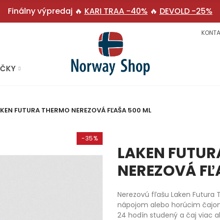
Finálny výpredaj 🔥
KARI TRAA -40%
🔥
DEVOLD -25%
KONTA
AČKY
AKEN FUTURA THERMO NEREZOVÁ FĽAŠA 500 ML
-35%
LAKEN FUTUR
NEREZOVÁ FĽ
Nerezovú fľašu Laken Futura
nápojom alebo horúcim čajom 
24 hodín studený a čaj viac a