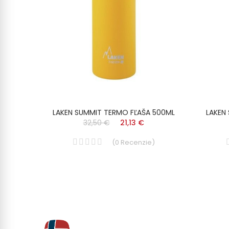
EZOVÁ
LAKEN SUMMIT TERMO FĽAŠA 500ML
LAKEN
32,50 €
21,13 €
(
0
Recenzie
)
)