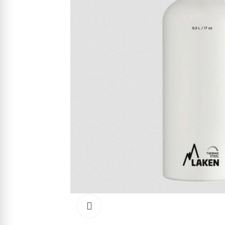
Kliknite pre zväčšenie