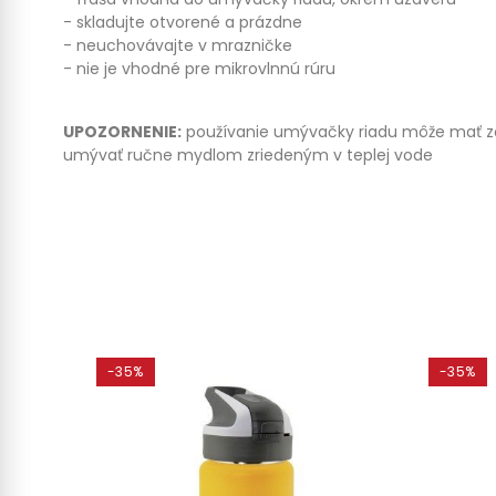
- skladujte otvorené a prázdne
- neuchovávajte v mrazničke
- nie je vhodné pre mikrovlnnú rúru
UPOZORNENIE:
používanie umývačky riadu môže mať za 
umývať ručne mydlom zriedeným v teplej vode
-35%
-35%