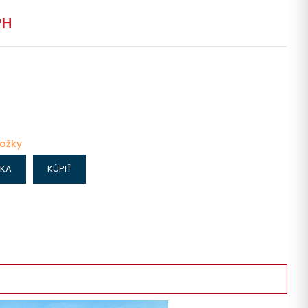
PH
ložky
IKA
KÚPIŤ