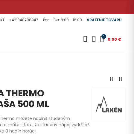
KT
+421948208847
Pon - Pia: 8:00 - 16:00
VRÁTENIE TOVARU
0
0,00 €
A THERMO
AŠA 500 ML
 Thermo môžete naplniť studeným
a máte istotu, že studený nápoj vydrží až
ko 8 hodín horúci.