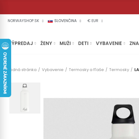
NORWAYSHOP.SK
SLOVENČINA
€ EUR
VÝPREDAJ
ŽENY
MUŽI
DETI
VYBAVENIE
ZN
Úvodná stránka
Vybavenie
Termosky a fľaše
Termosky
L