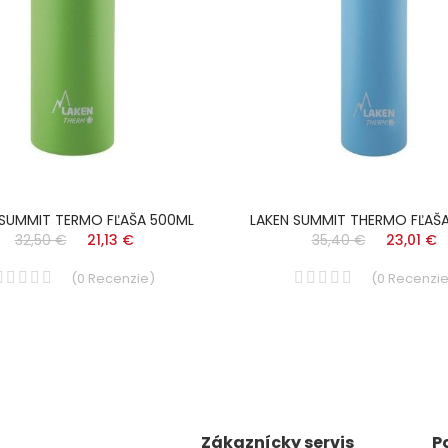
 SUMMIT TERMO FĽAŠA 500ML
LAKEN SUMMIT THERMO FĽAŠ
32,50 €
21,13 €
35,40 €
23,01 €
(
0
Recenzie
)
(
0
Recenzi
Zákaznícky servis
P