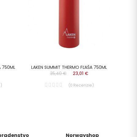
A 750ML
LAKEN SUMMIT THERMO FĽAŠA 750ML
LAKEN
35,40 €
23,01 €
e
)
(
0
Recenzie
)
oradenstvo
Norwayshop