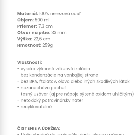
Materiál:
100% nerezová oceľ
Objem:
500 ml
Priemer:
7,3 cm
Otvor na pitie:
33 mm
Výška:
22,6 cm
Hmotnosť:
259g
Vlastnosti:
- vysoko výkonná vákuová izolácia
- bez kondenzácie na vonkajšej strane
- bez BPA, ftalátov, olova alebo iných škodlivých látok
- nezanecháva pachuť
- tesný uzáver (aj pre nápoje sýtené oxidom uhličitým)
- netoxický potravinársky náter
- recyklovatelné
ČISTENIE A ÚDRŽBA:
- fľaša vhodná do umývačky riadu, okrem uzáveru