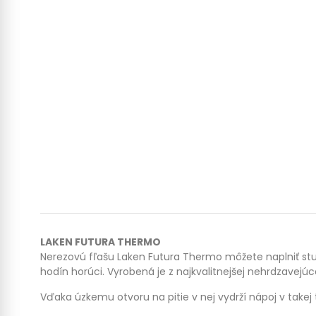
LAKEN FUTURA THERMO
Nerezovú fľašu Laken Futura Thermo môžete naplniť stu
hodín horúci. Vyrobená je z najkvalitnejšej nehrdzavejúce
Vďaka úzkemu otvoru na pitie v nej vydrží nápoj v takej t