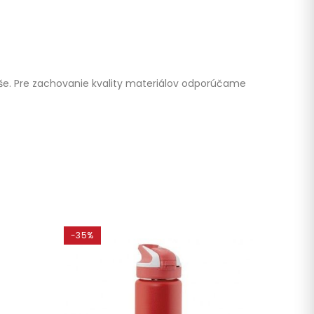
še. Pre zachovanie kvality materiálov odporúčame
-35%
-35%