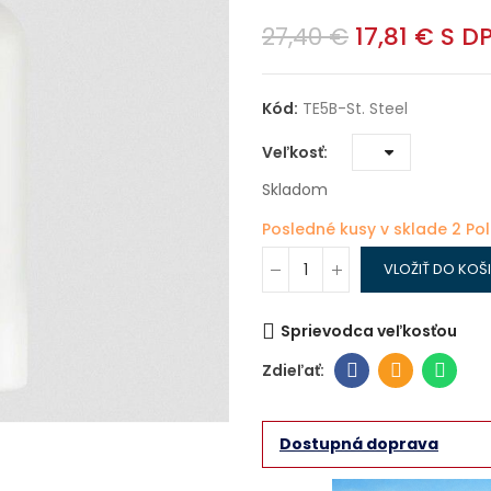
27,40 €
17,81 €
S D
Kód:
TE5B-St. Steel
Veľkosť
Skladom
Posledné kusy v sklade
2 Po
VLOŽIŤ DO KOŠ
Sprievodca veľkosťou
Dostupná doprava