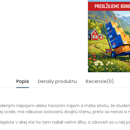
Popis
Detaily produktu
Recenzie(0)
deným nápojom alebo horúcim čajom a máte istotu, že studený 
j ocele, má vákuovo izolovanú dvojitú stenu, preto sa nerosí a ne
eplote v akej ste ho tam naliali veľmi dlho, a zároveň sa u nej p