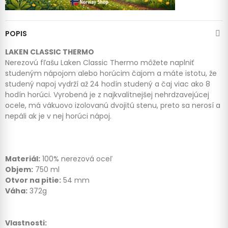
POPIS
LAKEN CLASSIC THERMO
Nerezovú fľašu Laken Classic Thermo môžete naplniť
studeným nápojom alebo horúcim čajom a máte istotu, že
studený napoj vydrží až 24 hodín studený a čaj viac ako 8
hodín horúci. Vyrobená je z najkvalitnejšej nehrdzavejúcej
ocele, má vákuovo izolovanú dvojitú stenu, preto sa nerosí a
nepáli ak je v nej horúci nápoj.
Materiál:
100% nerezová oceľ
Objem:
750 ml
Otvor na pitie:
54 mm
Váha:
372g
Vlastnosti: