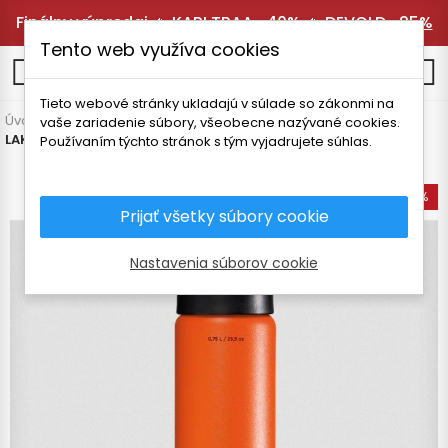
Finálny výpredaj 🔥
KARI TRAA -40%
🔥
DEVOLD -25%
Tento web využíva cookies
0
Tieto webové stránky ukladajú v súlade so zákonmi na
Úvodná stránka
Vybavenie
Termosky a fľaše
Termosky
vaše zariadenie súbory, všeobecne nazývané cookies.
LAKEN CLASSIC THERMO NEREZOVÁ FĽAŠA 750 ml
Používaním týchto stránok s tým vyjadrujete súhlas.
-35%
Prijať všetky súbory cookie
Nastavenia súborov cookie