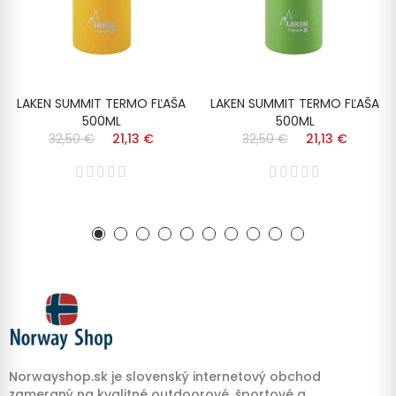
LAKEN SUMMIT TERMO FĽAŠA
LAKEN SUMMIT TERMO FĽAŠA
500ML
500ML
32,50 €
21,13 €
32,50 €
21,13 €
Norwayshop.sk je slovenský internetový obchod
zameraný na kvalitné outdoorové, športové a