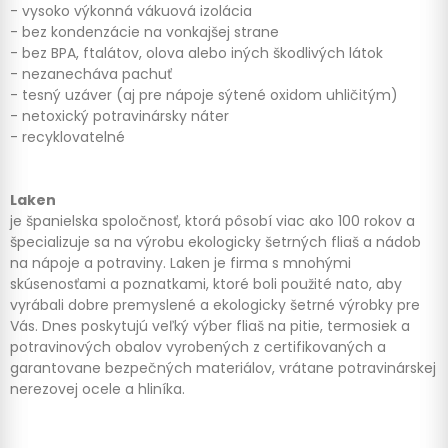
- vysoko výkonná vákuová izolácia
- bez kondenzácie na vonkajšej strane
- bez BPA, ftalátov, olova alebo iných škodlivých látok
- nezanecháva pachuť
- tesný uzáver (aj pre nápoje sýtené oxidom uhličitým)
- netoxický potravinársky náter
- recyklovatelné
Laken
je španielska spoločnosť, ktorá pôsobí viac ako 100 rokov a
špecializuje sa na výrobu ekologicky šetrných fliaš a nádob
na nápoje a potraviny. Laken je firma s mnohými
skúsenosťami a poznatkami, ktoré boli použité nato, aby
vyrábali dobre premyslené a ekologicky šetrné výrobky pre
Vás. Dnes poskytujú veľký výber fliaš na pitie, termosiek a
potravinových obalov vyrobených z certifikovaných a
garantovane bezpečných materiálov, vrátane potravinárskej
nerezovej ocele a hliníka.