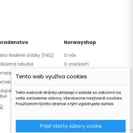
oradenstvo
Norwayshop
sto kladené otázky (FAQ)
O nás
ľkostná tabuľka
O značkách
materiáloch
Kontakty a obchody
Tento web využíva cookies
rčekové poukazy
Spolupracujeme
dajné miesto - Osobný
Naša značka TATLAND
Tieto webové stránky ukladajú v súlade so zákonmi na
dber
vaše zariadenie súbory, všeobecne nazývané cookies.
Používaním týchto stránok s tým vyjadrujete súhlas.
Prijať všetky súbory cookie