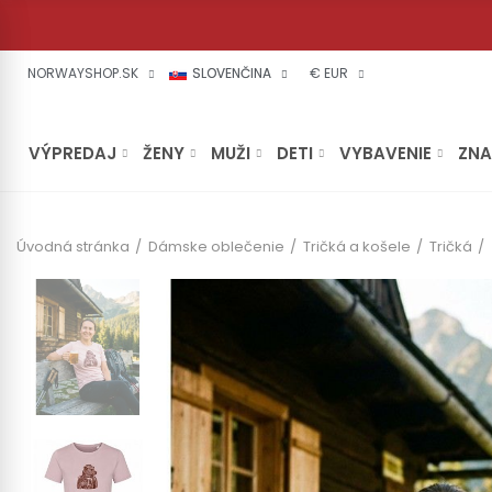
NORWAYSHOP.SK
SLOVENČINA
€ EUR
VÝPREDAJ
ŽENY
MUŽI
DETI
VYBAVENIE
ZN
Úvodná stránka
Dámske oblečenie
Tričká a košele
Tričká