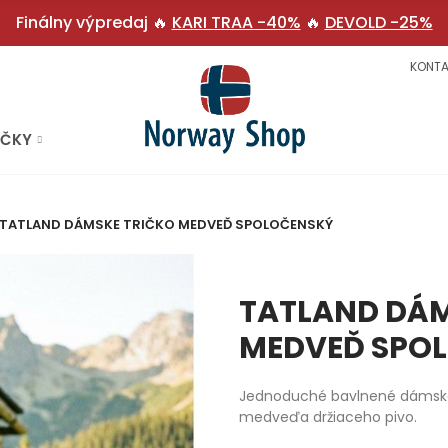
Finálny výpredaj 🔥
KARI TRAA -40%
🔥
DEVOLD -25%
KONTA
AČKY
TATLAND DÁMSKE TRIČKO MEDVEĎ SPOLOČENSKÝ
TATLAND DÁM
MEDVEĎ SPO
Jednoduché bavlnené dámske
medveďa držiaceho pivo.