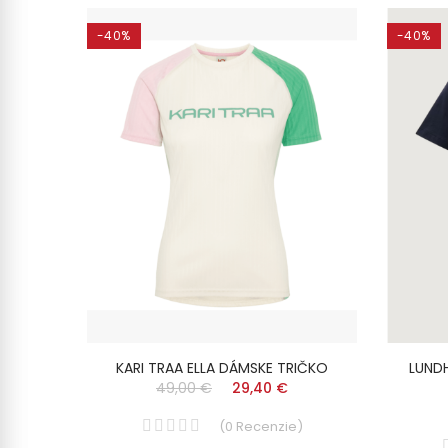
-40%
-40%
RIČKO
KARI TRAA ELLA DÁMSKE TRIČKO
LUND
49,00 €
29,40 €
)
(
0
Recenzie
)