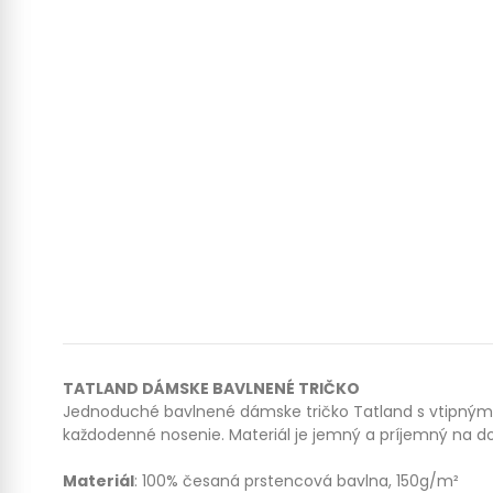
TATLAND DÁMSKE BAVLNENÉ TRIČKO
Jednoduché bavlnené dámske tričko Tatland s vtipným 
každodenné nosenie. Materiál je jemný a príjemný na do
Materiál
: 100% česaná prstencová
bavlna, 150g/m²