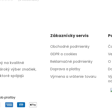
Zákaznícky servis
P
Obchodné podmienky
Ča
GDPR a cookies
Ve
Reklamačné podmienky
O 
ý na kvalitné
Doprava a platby
Da
iroký výber značiek,
 ktoré spájajú
Výmena a vrátenie tovaru
Vý
o
ob platby