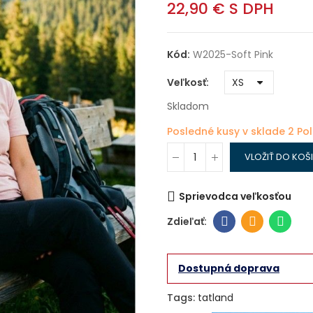
22,90 €
S DPH
Kód:
W2025-Soft Pink
Veľkosť
Skladom
Posledné kusy v sklade
2 Po
VLOŽIŤ DO KOŠ
Sprievodca veľkosťou
Dostupná doprava
Tags:
tatland