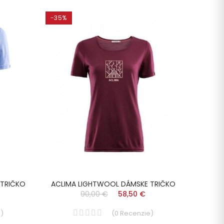
-35%
-35%
 TRIČKO
ACLIMA LIGHTWOOL DÁMSKE TRIČKO
AC
90,00 €
58,50 €
e
)
(
0
Recenzie
)