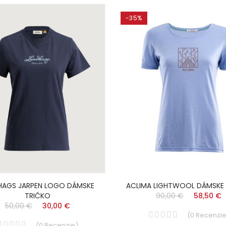
-35%
HAGS JARPEN LOGO DÁMSKE
ACLIMA LIGHTWOOL DÁMSKE
TRIČKO
90,00 €
58,50 €
50,00 €
30,00 €
(
0
Recenzi
(
0
Recenzie
)