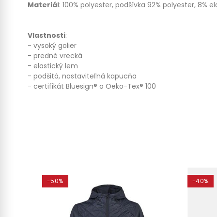
Materiál
: 100% polyester, podšívka 92% polyester, 8% e
Vlastnosti
:
- vysoký golier
- predné vrecká
- elastický lem
- podšitá, nastaviteľná kapucňa
- certifikát Bluesign® a Oeko-Tex® 100
-50%
-40%