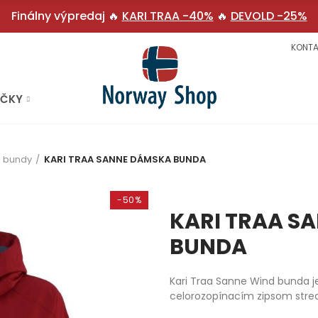
Finálny výpredaj 🔥
KARI TRAA -40%
🔥
DEVOLD -25%
KONTA
AČKY
 bundy
KARI TRAA SANNE DÁMSKA BUNDA
-50%
KARI TRAA S
BUNDA
Kari Traa Sanne Wind bunda j
celorozopínacím zipsom stred