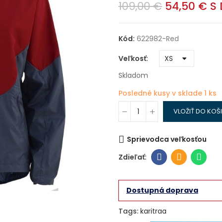
109,00 €
54,50 €
S
Kód:
622982-Red
Veľkosť
Skladom
Posledné kusy v sklade
1 ks
VLOŽIŤ DO KOŠ
Sprievodca veľkosťou
Dostupná doprava
Tags:
karitraa