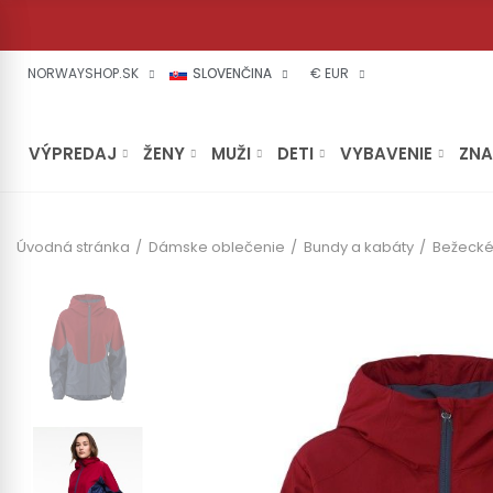
NORWAYSHOP.SK
SLOVENČINA
€ EUR
VÝPREDAJ
ŽENY
MUŽI
DETI
VYBAVENIE
ZN
Úvodná stránka
Dámske oblečenie
Bundy a kabáty
Bežecké