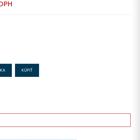
 DPH
IKA
KÚPIŤ