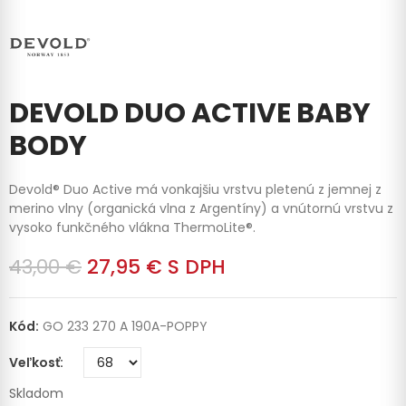
DEVOLD DUO ACTIVE BABY
BODY
Devold® Duo Active má vonkajšiu vrstvu pletenú z jemnej z
merino vlny (organická vlna z Argentíny) a vnútornú vrstvu z
vysoko funkčného vlákna ThermoLite®.
43,00 €
27,95 €
S DPH
Kód:
GO 233 270 A 190A-POPPY
Veľkosť
Skladom