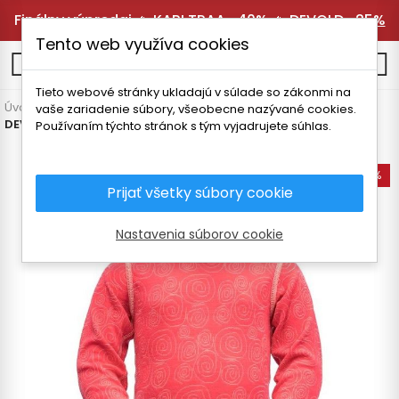
Finálny výpredaj 🔥
KARI TRAA -40%
🔥
DEVOLD -25%
Tento web využíva cookies
0
Tieto webové stránky ukladajú v súlade so zákonmi na
Úvodná stránka
Detské oblečenie
Termoprádlo
Body
vaše zariadenie súbory, všeobecne nazývané cookies.
DEVOLD DUO ACTIVE BABY BODY
Používaním týchto stránok s tým vyjadrujete súhlas.
-35%
Prijať všetky súbory cookie
Nastavenia súborov cookie