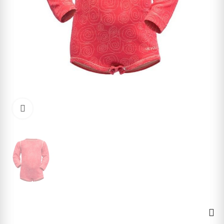
Kliknite pre zväčšenie