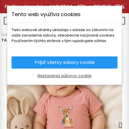
Finálny výpredaj 🔥
KARI TRAA -40%
🔥
DEVOLD -25%
Tento web využíva cookies
0
Tieto webové stránky ukladajú v súlade so zákonmi na
Úvodná stránka
Detské oblečenie
Tričká a body
Body
vaše zariadenie súbory, všeobecne nazývané cookies.
TATLAND DETSKÉ BODY LAŇKA
Používaním týchto stránok s tým vyjadrujete súhlas.
Prijať všetky súbory cookie
Nastavenia súborov cookie