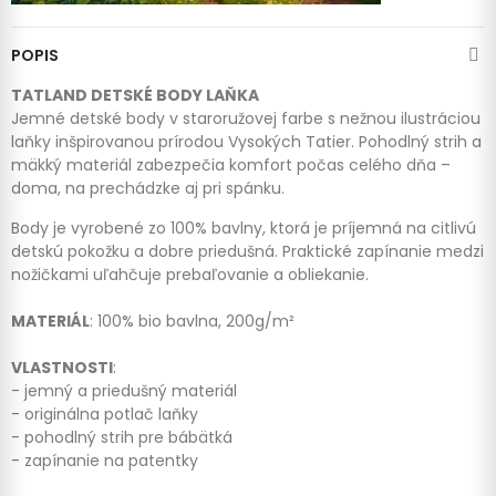
POPIS
TATLAND DETSKÉ BODY LAŇKA
Jemné detské body v staroružovej farbe s nežnou ilustráciou
laňky inšpirovanou prírodou Vysokých Tatier. Pohodlný strih a
mäkký materiál zabezpečia komfort počas celého dňa –
doma, na prechádzke aj pri spánku.
Body je vyrobené zo 100% bavlny, ktorá je príjemná na citlivú
detskú pokožku a dobre priedušná. Praktické zapínanie medzi
nožičkami uľahčuje prebaľovanie a obliekanie.
MATERIÁL
: 100% bio bavlna, 200g/m²
VLASTNOSTI
:
- jemný a priedušný materiál
- originálna potlač laňky
- pohodlný strih pre bábätká
- zapínanie na patentky