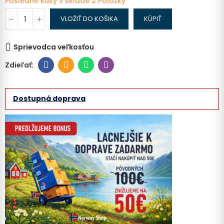
Posledné kusy v sklade
2 Položky
VLOŽIŤ DO KOŠIKA
KÚPIŤ
Sprievodca veľkosťou
Dostupná doprava