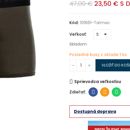
47,00 €
23,50 €
S 
Kód:
101661-Tarmac
Veľkosť
Skladom
Posledné kusy v sklade
1 ks
VLOŽIŤ DO KOŠ
Sprievodca veľkosťou
Dostupná doprava