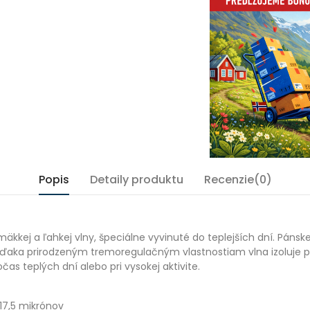
Popis
Detaily produktu
Recenzie(0)
mäkkej a ľahkej vlny, špeciálne vyvinuté do teplejších dní. Pán
ty. Vďaka prirodzeným tremoregulačným vlastnostiam vlna izoluje
čas teplých dní alebo pri vysokej aktivite.
17,5 mikrónov