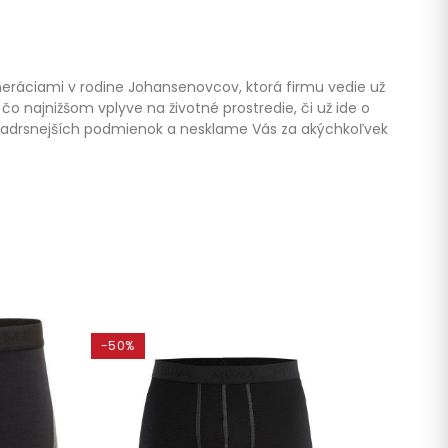
eneráciami v rodine Johansenovcov, ktorá firmu vedie už
čo najnižšom vplyve na životné prostredie, či už ide o
 nadrsnejších podmienok a nesklame Vás za akýchkoľvek
-50%