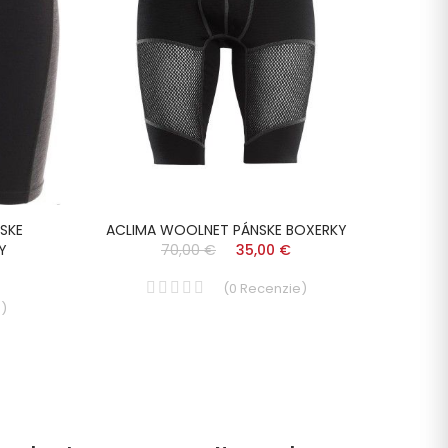
SKE
ACLIMA WOOLNET PÁNSKE BOXERKY
Y
70,00 €
35,00 €
(
0
Recenzie
)
e
)