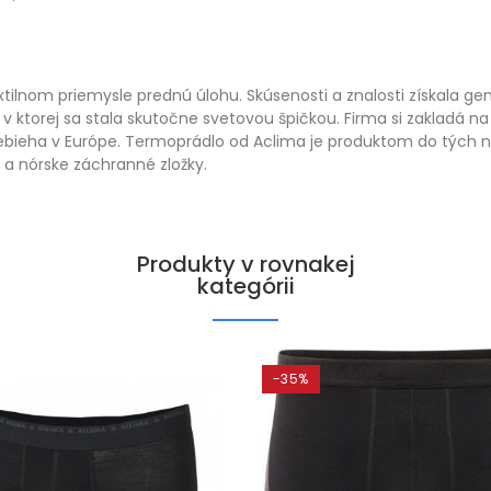
xtilnom priemysle prednú úlohu. Skúsenosti a znalosti získala g
 ktorej sa stala skutočne svetovou špičkou. Firma si zakladá na 
prebieha v Európe. Termoprádlo od Aclima je produktom do tých
 a nórske záchranné zložky.
Produkty v rovnakej
kategórii
-35%