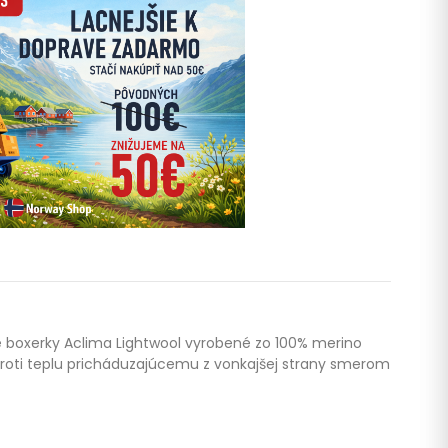
ske boxerky Aclima Lightwool vyrobené zo 100% merino
 proti teplu pricháduzajúcemu z vonkajšej strany smerom