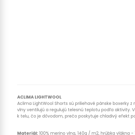
ACLIMA LIGHTWOOL
Aclima LightWool Shorts sú priliehavé pánske boxerky z 
vlny ventilujú a regulujú telesnú teplotu podľa aktivi
k telu, čo je dôvodom, prečo poskytuje chladivý efekt po
Materiál:
100% merino vlna, 140g / m2, hrúbka vlákna - 