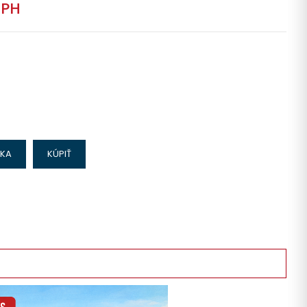
DPH
IKA
KÚPIŤ