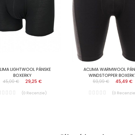
LIMA LIGHTWOOL PÁNSKE
ACLIMA WARMWOOL PÁN
BOXERKY
WINDSTOPPER BOXERK
45,00 €
29,25 €
69,99 €
45,49 €
(
0
Recenzie
)
(
0
Recenzi