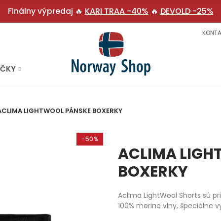
Finálny výpredaj 🔥
KARI TRAA -40%
🔥
DEVOLD -25%
KONTA
AČKY
ACLIMA LIGHTWOOL PÁNSKE BOXERKY
-50%
ACLIMA LIGH
BOXERKY
Aclima LightWool Shorts sú pr
100% merino vlny, špeciálne vy