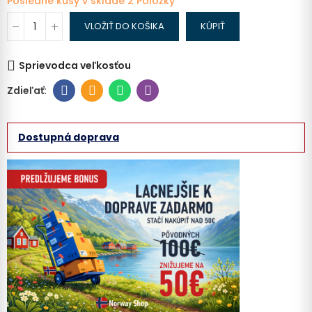
Posledné kusy v sklade
2 Položky
VLOŽIŤ DO KOŠIKA
KÚPIŤ
Sprievodca veľkosťou
Dostupná doprava