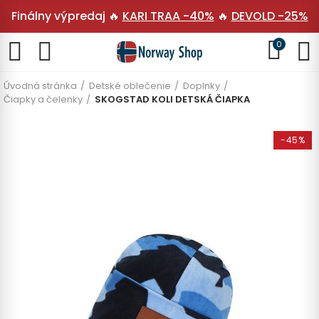
Finálny výpredaj 🔥
KARI TRAA -40%
🔥
DEVOLD -25%
0
Úvodná stránka
Detské oblečenie
Doplnky
Čiapky a čelenky
SKOGSTAD KOLI DETSKÁ ČIAPKA
-45%