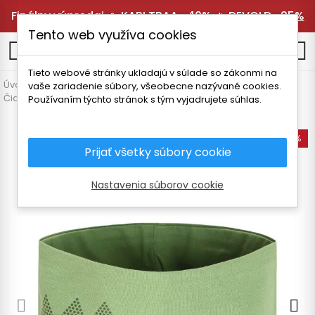
Finálny výpredaj 🔥
KARI TRAA -40%
🔥
DEVOLD -25%
Tento web využíva cookies
0
Tieto webové stránky ukladajú v súlade so zákonmi na
Úvodná stránka
Detské oblečenie
Doplnky
vaše zariadenie súbory, všeobecne nazývané cookies.
Čiapky a čelenky
SKOGSTAD TROLLA DETSKÁ ČELENKA
Používaním týchto stránok s tým vyjadrujete súhlas.
-45%
Prijať všetky súbory cookie
Nastavenia súborov cookie