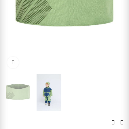
Kliknite pre zväčšenie