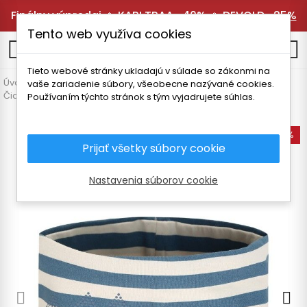
Finálny výpredaj 🔥
KARI TRAA -40%
🔥
DEVOLD -25%
Tento web využíva cookies
0
Tieto webové stránky ukladajú v súlade so zákonmi na
Úvodná stránka
Detské oblečenie
Doplnky
vaše zariadenie súbory, všeobecne nazývané cookies.
Čiapky a čelenky
SKOGSTAD TROLLA DETSKÁ ČELENKA
Používaním týchto stránok s tým vyjadrujete súhlas.
-45%
Prijať všetky súbory cookie
Nastavenia súborov cookie