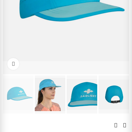
Kliknite pre zväčšenie