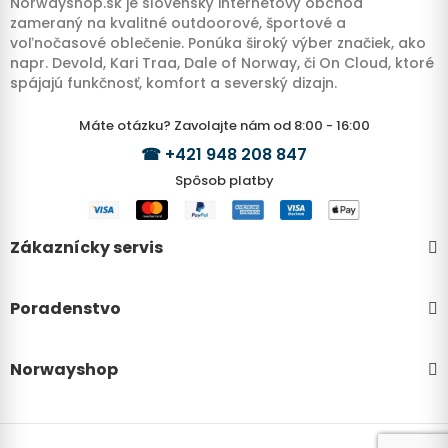
Norwayshop.sk je slovenský internetový obchod
zameraný na kvalitné outdoorové, športové a
voľnočasové oblečenie. Ponúka široký výber značiek, ako
napr. Devold, Kari Traa, Dale of Norway, či On Cloud, ktoré
spájajú funkčnosť, komfort a severský dizajn.
Máte otázku? Zavolajte nám od 8:00 - 16:00
☎
+421 948 208 847
Spôsob platby
Zákaznícky servis
Poradenstvo
Norwayshop