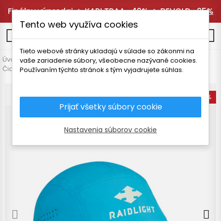
Finálny výpredaj 🔥
KARI TRAA -40%
🔥
DEVOLD -25%
Tento web využíva cookies
0
Tieto webové stránky ukladajú v súlade so zákonmi na
Úvodná stránka
Pánske oblečenie
Doplnky
vaše zariadenie súbory, všeobecne nazývané cookies.
Čiapky a čelenky
RAIDLIGHT ENDURANCE UNISEX ŠILTOVKA
Používaním týchto stránok s tým vyjadrujete súhlas.
-15%
Prijať všetky súbory cookie
Nastavenia súborov cookie