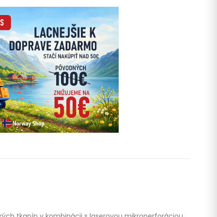
hkých tkanín v kombinácii s laserovou mikroperforáciou