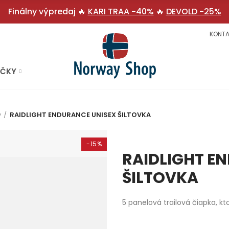
Finálny výpredaj 🔥
KARI TRAA -40%
🔥
DEVOLD -25%
KONTA
AČKY
y
RAIDLIGHT ENDURANCE UNISEX ŠILTOVKA
-15%
RAIDLIGHT E
ŠILTOVKA
5 panelová trailová čiapka, kt