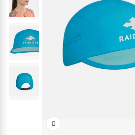
Kliknite pre zväčšenie