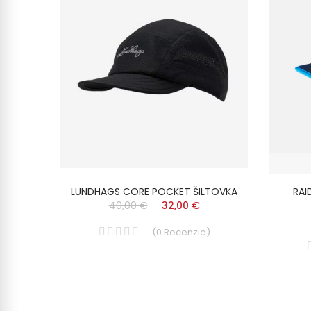
ISEX
LUNDHAGS CORE POCKET ŠILTOVKA
RAI
40,00 €
32,00 €
(
0
Recenzie
)
)