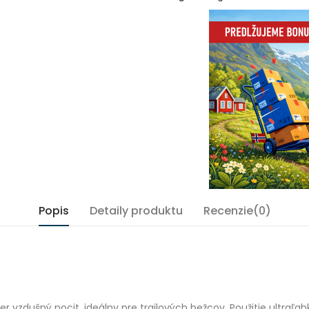
Popis
Detaily produktu
Recenzie(0)
.
r vzdušný pocit, ideálny pre trailových bežcov. Použitie ultraľa