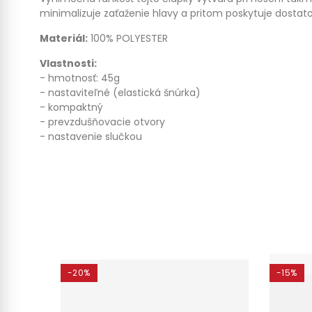
minimalizuje zaťaženie hlavy a pritom poskytuje dosta
Materiál:
100% POLYESTER
Vlastnosti:
- hmotnosť: 45g
- nastaviteľné (elastická šnúrka)
- kompaktný
- prevzdušňovacie otvory
- nastavenie slučkou
-20%
-15%