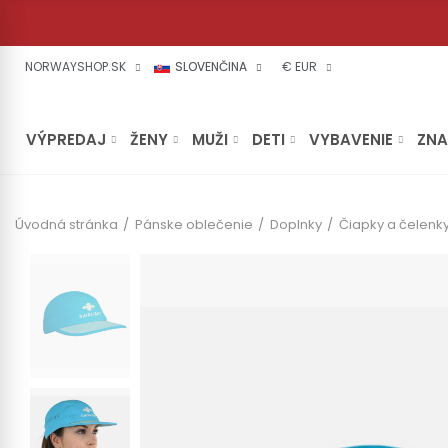
NORWAYSHOP.SK
SLOVENČINA
€ EUR
VÝPREDAJ
ŽENY
MUŽI
DETI
VYBAVENIE
ZN
Úvodná stránka
Pánske oblečenie
Doplnky
Čiapky a čelenk