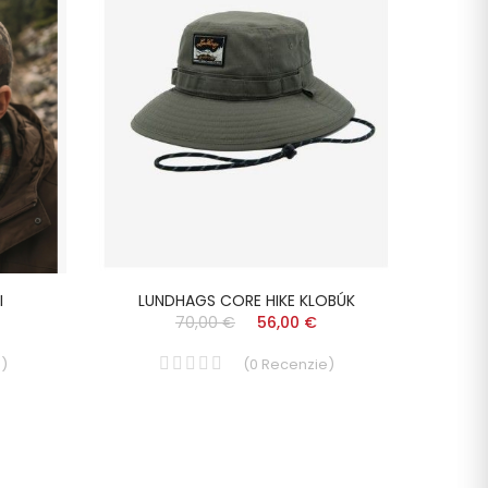
I
LUNDHAGS CORE HIKE KLOBÚK
ACLIM
70,00 €
56,00 €
e
)
(
0
Recenzie
)