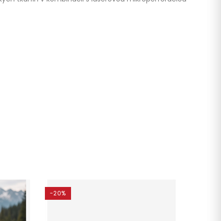
-20%
-35%