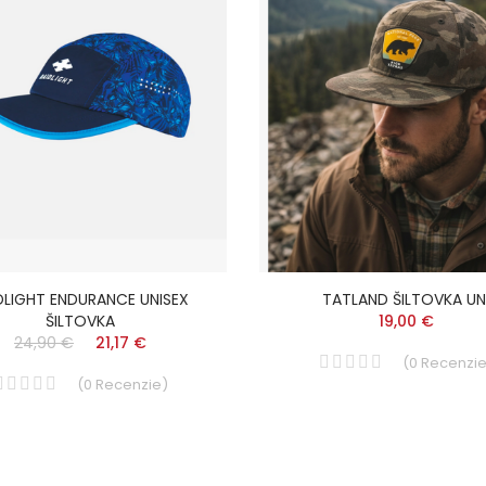
DLIGHT ENDURANCE UNISEX
TATLAND ŠILTOVKA UN
ŠILTOVKA
19,00 €
24,90 €
21,17 €
(
0
Recenzi
(
0
Recenzie
)