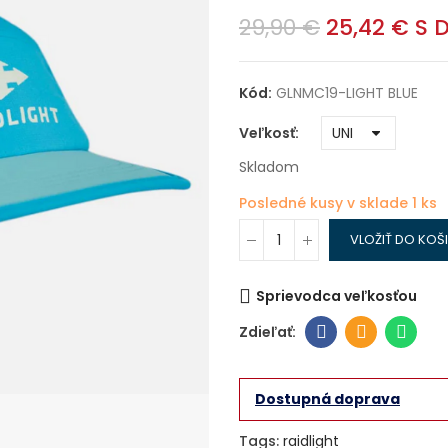
29,90 €
25,42 €
S 
Kód:
GLNMC19-LIGHT BLUE
Veľkosť
Skladom
Posledné kusy v sklade
1 ks
VLOŽIŤ DO KOŠ
Sprievodca veľkosťou
Dostupná doprava
Tags:
raidlight