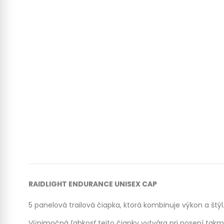
RAIDLIGHT ENDURANCE UNISEX CAP
5 panelová trailová čiapka, ktorá kombinuje výkon a štýl
Výnimočná ľahkosť tejto čiapky vytvára pri nosení takme