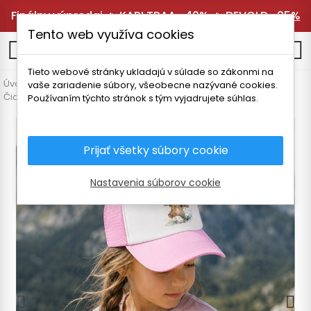
Finálny výpredaj 🔥
KARI TRAA -40%
🔥
DEVOLD -25%
Tento web využíva cookies
0
Tieto webové stránky ukladajú v súlade so zákonmi na
Úvodná stránka
Detské oblečenie
Doplnky
vaše zariadenie súbory, všeobecne nazývané cookies.
Čiapky a čelenky
TATLAND DETSKÁ ŠILTOVKA MACKO
Používaním týchto stránok s tým vyjadrujete súhlas.
Prijať všetky súbory cookie
Nastavenia súborov cookie