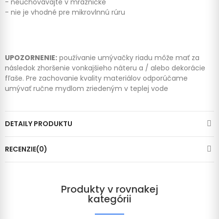
- neuchovávajte v mrazničke
- nie je vhodné pre mikrovlnnú rúru
UPOZORNENIE:
používanie umývačky riadu môže mať za
následok zhoršenie vonkajšieho náteru a / alebo dekorácie
fľaše. Pre zachovanie kvality materiálov odporúčame
umývať ručne mydlom zriedeným v teplej vode
DETAILY PRODUKTU
RECENZIE(0)
Produkty v rovnakej
kategórii