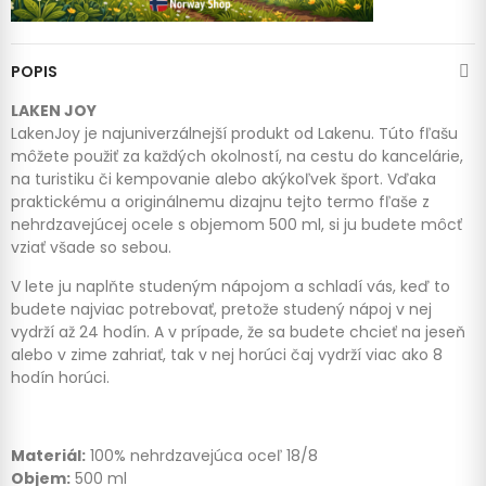
POPIS
LAKEN JOY
LakenJoy je najuniverzálnejší produkt od Lakenu. Túto fľašu
môžete použiť za každých okolností, na cestu do kancelárie,
na turistiku či kempovanie alebo akýkoľvek šport. Vďaka
praktickému a originálnemu dizajnu tejto termo fľaše z
nehrdzavejúcej ocele s objemom 500 ml, si ju budete môcť
vziať všade so sebou.
V lete ju naplňte studeným nápojom a schladí vás, keď to
budete najviac potrebovať, pretože studený nápoj v nej
vydrží až 24 hodín. A v prípade, že sa budete chcieť na jeseň
alebo v zime zahriať, tak v nej horúci čaj vydrží viac ako 8
hodín horúci.
Materiál:
100% nehrdzavejúca oceľ 18/8
Objem:
500 ml