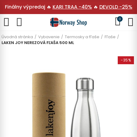
Finálny výpredaj 🔥
KARI TRAA -40%
🔥
DEVOLD -25%
0
Úvodná stránka
Vybavenie
Termosky a fľaše
Fľaše
LAKEN JOY NEREZOVÁ FĽAŠA 500 ML
-35%