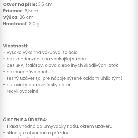
Otvor na pitie:
3,5 cm
Priemer:
6,5cm
Výška:
26 cm
Hmotnosť:
310 g
Vlastnosti:
- vysoko výkonná vákuová izolácia
- bez kondenzácie na vonkajšej strane
- bez BPA, ftalátov, olova alebo iných škodlivých látok
- nezanecháva pachuť
- tesný uzáver (aj pre nápoje sýtené oxidom uhličitým)
- netoxický potravinársky náter
- recyklovatelné
ČISTENIE A ÚDRŽBA:
- fľaša vhodná do umývačky riadu, okrem uzáveru
- skladujte otvorené a prázdne