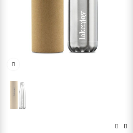
Kliknite pre zväčšenie