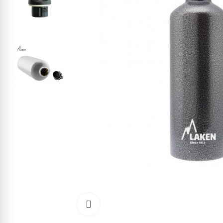
Kliknite pre zväčšenie