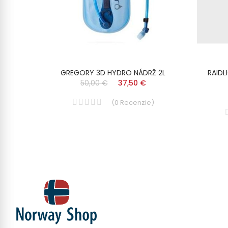
0 Ml
GREGORY 3D HYDRO NÁDRŽ 2L
RAIDL
50,00 €
37,50 €
(
0
Recenzie
)
)