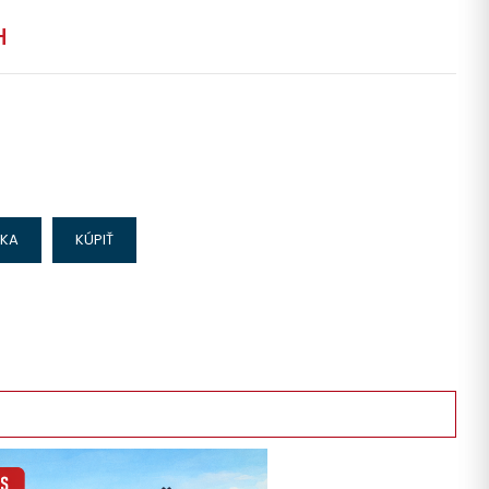
H
IKA
KÚPIŤ