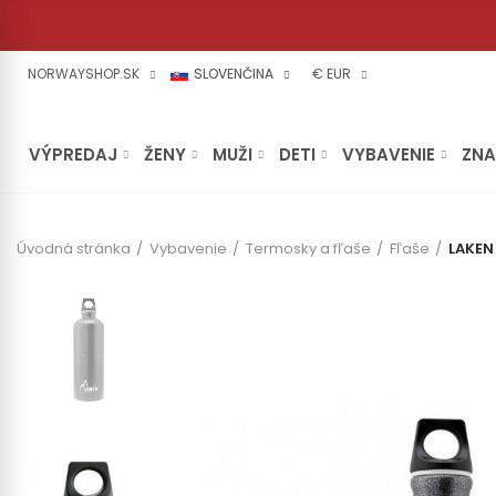
NORWAYSHOP.SK
SLOVENČINA
€ EUR
VÝPREDAJ
ŽENY
MUŽI
DETI
VYBAVENIE
ZN
Úvodná stránka
Vybavenie
Termosky a fľaše
Fľaše
LAKEN