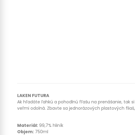
LAKEN FUTURA
Ak hľadáte ľahkú a pohodlnú fľašu na prenášanie, tak si 
veľmi odolná. Zbavte sa jednorázových plastových fliaš
Materiál:
99,7% hliník
Objem:
750ml