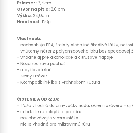
Priemer:
7,4cm
Otvor na pitie:
2,6 cm
Výška:
24,0cm
Hmotnosť:
120g
Vlastnosti:
- neobsahuje BPA, ftaláty alebo iné škodlivé látky, netox
- vnútorný náter z polyamidového laku bez epoxidovej ži
- vhodné aj pre alkoholické a citrusové nápoje
- Nezanecháva pachuť
- recyklovateľné
- tesný uzáver
- Kkompatibilné iba s vrchnákom Futura
ČISTENIE A ÚDRŽBA:
- fľaša vhodná do umývačky riadu, okrem uzáveru - aj 
- skladujte nezakryté a prázdne
- neuchovávajte v mrazničke
- nie je vhodné pre mikrovlnnú rúru