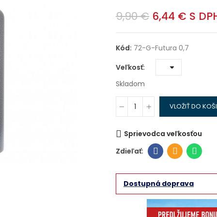
9,90 €
6,44 €
S DP
Kód:
72-G-Futura 0,7
Veľkosť
Skladom
VLOŽIŤ DO KOŠ
Sprievodca veľkosťou
Dostupná doprava