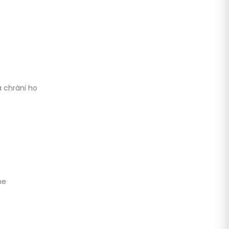
a chráni ho
me