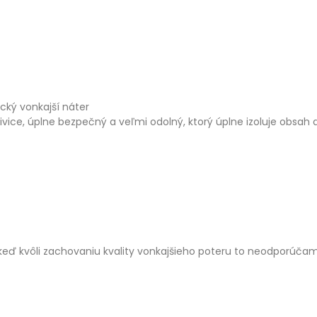
ický vonkajší náter
vice, úplne bezpečný a veľmi odolný, ktorý úplne izoluje obsah 
keď kvôli zachovaniu kvality vonkajšieho poteru to neodporúča