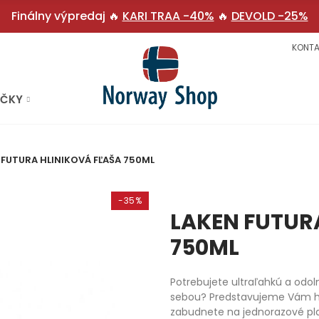
Finálny výpredaj 🔥
KARI TRAA -40%
🔥
DEVOLD -25%
KONTA
AČKY
 FUTURA HLINIKOVÁ FĽAŠA 750ML
-35%
LAKEN FUTUR
750ML
Potrebujete ultraľahkú a odol
sebou? Predstavujeme Vám hli
zabudnete na jednorazové pla