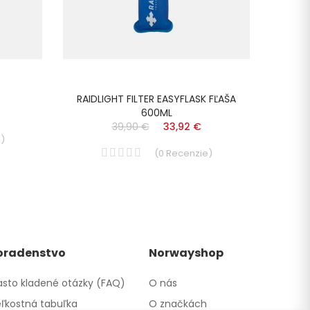
RAIDLIGHT FILTER EASYFLASK FĽAŠA
LAKEN
600ML
39,90 €
33,92 €
e
)
(
0
Recenzie
)
oradenstvo
Norwayshop
sto kladené otázky (FAQ)
O nás
ľkostná tabuľka
O značkách