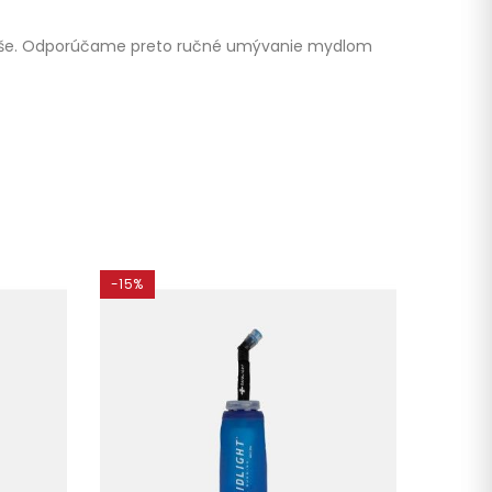
fľaše. Odporúčame preto ručné umývanie mydlom
-15%
-35%