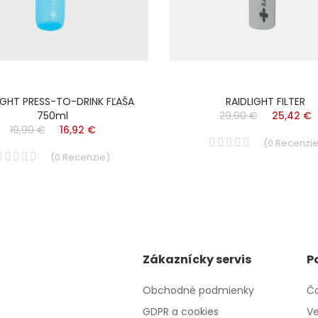
IGHT PRESS-TO-DRINK FĽAŠA
RAIDLIGHT FILTER
750ml
29,90 €
25,42 €
19,90 €
16,92 €
(
0
Recenzi
(
0
Recenzie
)
Zákaznícky servis
P
Obchodné podmienky
Ča
GDPR a cookies
Ve