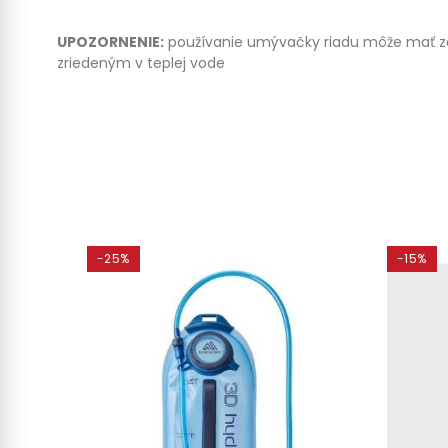
UPOZORNENIE:
používanie umývačky riadu môže mať za
zriedeným v teplej vode
-25%
-15%