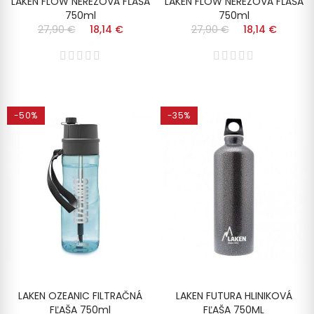
LAKEN FLOW NEREZOVÁ FĽAŠA
LAKEN FLOW NEREZOVÁ FĽAŠA
750ml
750ml
27,90 €
18,14 €
27,90 €
18,14 €
-50%
-35%
LAKEN OZEANIC FILTRAČNÁ
LAKEN FUTURA HLINIKOVÁ
FĽAŠA 750ml
FĽAŠA 750ML