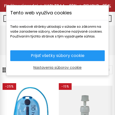
Finálny výpredaj 🔥
KARI TRAA -40%
🔥
DEVOLD -25%
Tento web využíva cookies
0
Tieto webové stránky ukladajú v súlade so zákonmi na
vaše zariadenie súbory, všeobecne nazývané cookies.
Fľaše
Používaním týchto stránok s tým vyjadrujete súhlas.
Úvodná stránka
Vybavenie
Termosky a fľaše
Fľaše
Prijať všetky súbory cookie
Nastavenia súborov cookie
24
Zoradiť podľa
-25%
-15%