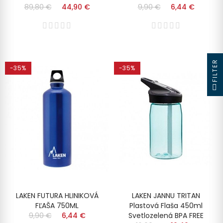
89,80 €
44,90 €
9,90 €
6,44 €
FILTER
-35%
-35%
LAKEN FUTURA HLINIKOVÁ
LAKEN JANNU TRITAN
FĽAŠA 750ML
Plastová Flaša 450ml
9,90 €
6,44 €
Svetlozelená BPA FREE