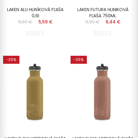
LAKEN ALU HLINÍKOVÁ FĽAŠA
LAKEN FUTURA HLINIKOVÁ
0,6l
FĽAŠA 750ML
8,60 €
5,59 €
9,90 €
6,44 €
-35%
-35%