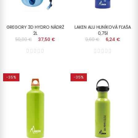
GREGORY 3D HYDRO NÁDRŽ
LAKEN ALU HLINÍKOVÁ FĽAŠA
2L
0,75l
50,00 €
37,50 €
9,60 €
6,24 €
-35%
-35%