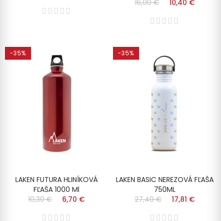
16,00 €
10,40 €
-35%
-35%
LAKEN FUTURA HLINÍKOVÁ
LAKEN BASIC NEREZOVÁ FĽAŠA
FĽAŠA 1000 Ml
750ML
10,30 €
6,70 €
27,40 €
17,81 €