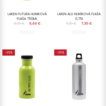
LAKEN FUTURA HLINIKOVÁ
LAKEN ALU HLINÍKOVÁ FĽAŠA
FĽAŠA 750ML
0,75l
9,90 €
6,44 €
11,30 €
7,35 €
-35%
-35%