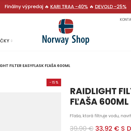
Finálny výpredaj 🔥
KARI TRAA -40%
🔥
DEVOLD -25%
KONTA
AČKY
IGHT FILTER EASYFLASK FĽAŠA 600ML
-15%
RAIDLIGHT FI
FĽAŠA 600ML
Fľaša, ktorá filtruje vodu, na
39,90 €
33,92 €
S 