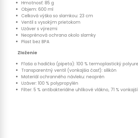
Hmotnosť: 85 g
Objem: 600 ml
Celková výška so slamkou: 23 cm
Ventil s vysokým prietokom
Uzáver s výrezmi
Neoprénová ochrana okolo slamky
Plast bez BPA
Zloženie
Fľaša a hadička (pipeta): 100 % termoplastický polyur
Transparentný ventil (vonkajšia časť): silikón
Materiál ochranného návleku: neoprén
Uzáver: 100 % polypropylén
Filter: 5 % antibakteriálne uhlíkové vlákno, 71 % vonka