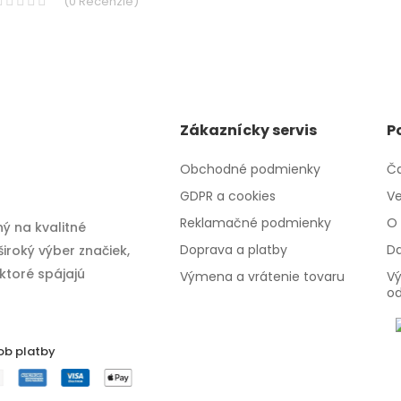
(
0
Recenzie
)
Zákaznícky servis
P
Obchodné podmienky
Ča
GDPR a cookies
Ve
Reklamačné podmienky
O 
ý na kvalitné
Doprava a platby
Da
iroký výber značiek,
 ktoré spájajú
Výmena a vrátenie tovaru
Vý
o
ob platby