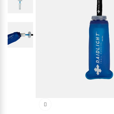
Kliknite pre zväčšenie