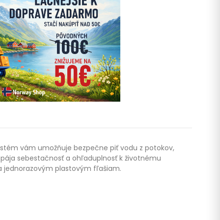
ný systém vám umožňuje bezpečne piť vodu z potokov,
spája sebestačnosť a ohľaduplnosť k životnému
 sa jednorazovým plastovým fľašiam.