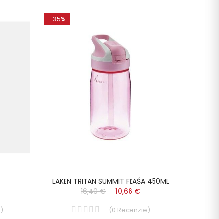
-35%
-35%
LAKEN TRITAN SUMMIT FĽAŠA 450ML
LAKEN
16,40 €
10,66 €
e
)
(
0
Recenzie
)