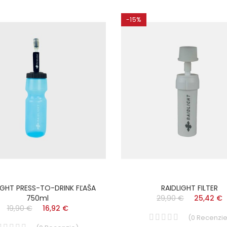
-15%
IGHT PRESS-TO-DRINK FĽAŠA
RAIDLIGHT FILTER
750ml
29,90 €
25,42 €
19,90 €
16,92 €
(
0
Recenzi