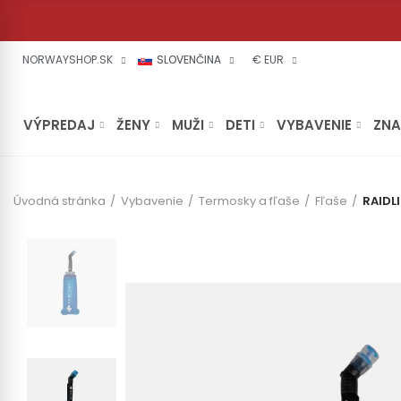
NORWAYSHOP.SK
SLOVENČINA
€ EUR
VÝPREDAJ
ŽENY
MUŽI
DETI
VYBAVENIE
ZN
Úvodná stránka
Vybavenie
Termosky a fľaše
Fľaše
RAIDL