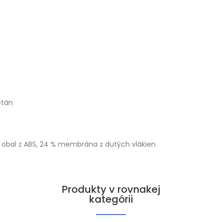
etán
jší obal z ABS, 24 % membrána z dutých vlákien
Produkty v rovnakej
kategórii