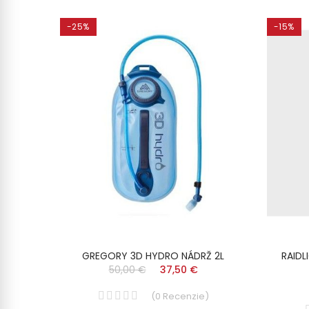
-25%
-15%
00ml
GREGORY 3D HYDRO NÁDRŽ 2L
RAIDL
50,00 €
37,50 €
(
0
Recenzie
)