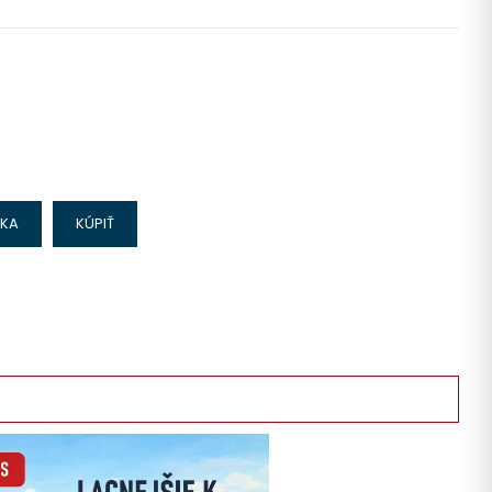
IKA
KÚPIŤ