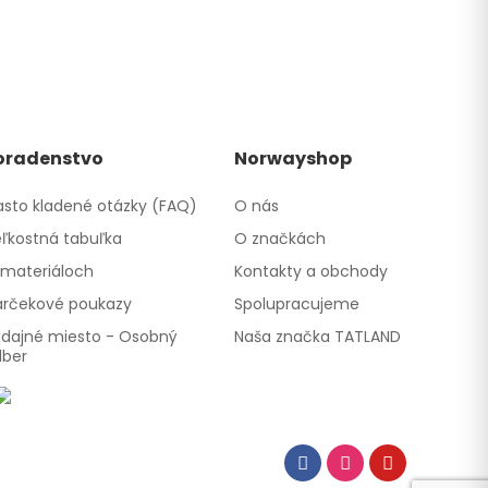
oradenstvo
Norwayshop
sto kladené otázky (FAQ)
O nás
ľkostná tabuľka
O značkách
materiáloch
Kontakty a obchody
rčekové poukazy
Spolupracujeme
dajné miesto - Osobný
Naša značka TATLAND
dber