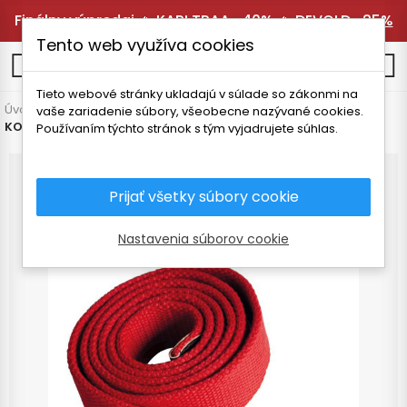
Finálny výpredaj 🔥
KARI TRAA -40%
🔥
DEVOLD -25%
Tento web využíva cookies
0
Tieto webové stránky ukladajú v súlade so zákonmi na
Úvodná stránka
Pánske oblečenie
Doplnky
Iné
vaše zariadenie súbory, všeobecne nazývané cookies.
KORNTEX UNISEX OPASOK 140cm
Používaním týchto stránok s tým vyjadrujete súhlas.
Prijať všetky súbory cookie
Nastavenia súborov cookie