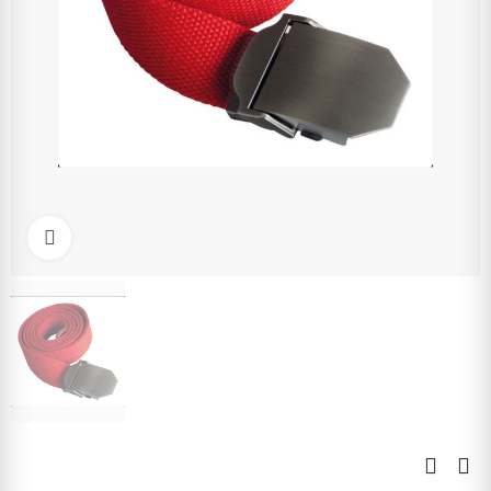
Kliknite pre zväčšenie