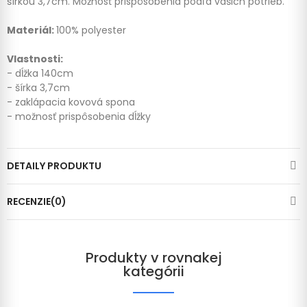
šírkou 3,7cm. Možnosť prispôsobenia podľa vašich potrieb.
Materiál:
100% polyester
Vlastnosti:
- dĺžka 140cm
- šírka 3,7cm
- zaklápacia kovová spona
- možnosť prispôsobenia dĺžky
DETAILY PRODUKTU
RECENZIE(0)
Produkty v rovnakej
kategórii