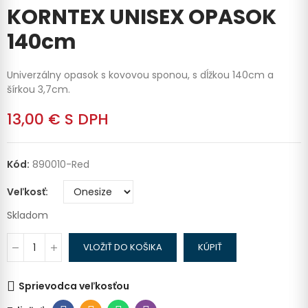
KORNTEX UNISEX OPASOK
140cm
Univerzálny opasok s kovovou sponou, s dĺžkou 140cm a
šírkou 3,7cm.
13,00 €
S DPH
Kód:
890010-Red
Veľkosť
Skladom
VLOŽIŤ DO KOŠIKA
KÚPIŤ
Sprievodca veľkosťou