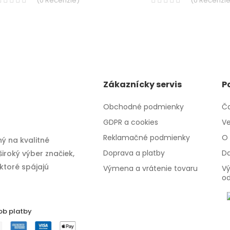
(
0
Recenzie
)
(
0
Recenzi
Zákaznícky servis
P
Obchodné podmienky
Ča
GDPR a cookies
Ve
Reklamačné podmienky
O 
ý na kvalitné
Doprava a platby
Da
iroký výber značiek,
 ktoré spájajú
Výmena a vrátenie tovaru
Vý
o
ob platby