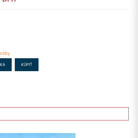
ložky
IKA
KÚPIŤ