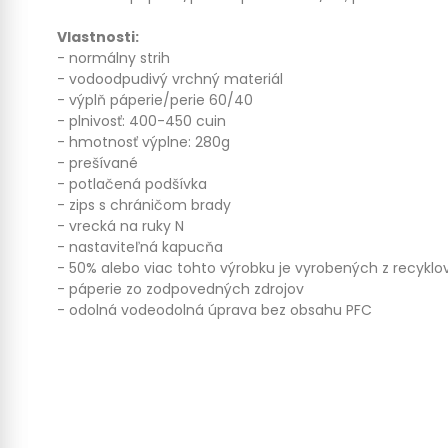
Vlastnosti:
- normálny strih
- vodoodpudivý vrchný materiál
- výplň páperie/perie 60/40
- plnivosť: 400-450 cuin
- hmotnosť výplne: 280g
- prešívané
- potlačená podšívka
- zips s chráničom brady
- vrecká na ruky N
- nastaviteľná kapucňa
- 50% alebo viac tohto výrobku je vyrobených z recykl
- páperie zo zodpovedných zdrojov
- odolná vodeodolná úprava bez obsahu PFC