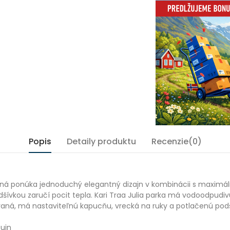
Popis
Detaily produktu
Recenzie(0)
olená ponúka jednoduchý elegantný dizajn v kombinácii s maxi
dšívkou zaručí pocit tepla. Kari Traa Julia parka má vodoodpud
ívaná, má nastaviteľnú kapucňu, vrecká na ruky a potlačenú pod
cuin