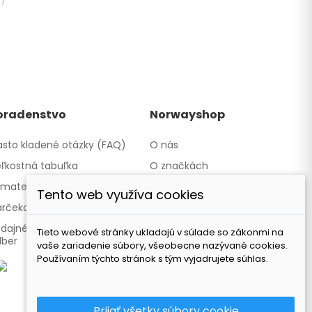
e
)
oradenstvo
Norwayshop
sto kladené otázky (FAQ)
O nás
ľkostná tabuľka
O značkách
materiáloch
Kontakty a obchody
Tento web využíva cookies
rčekové poukazy
Spolupracujeme
dajné miesto - Osobný
Naša značka TATLAND
Tieto webové stránky ukladajú v súlade so zákonmi na
dber
vaše zariadenie súbory, všeobecne nazývané cookies.
Používaním týchto stránok s tým vyjadrujete súhlas.
Prijať všetky súbory cookie