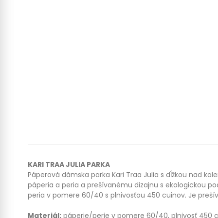
KARI TRAA JULIA PARKA
Páperová dámska parka Kari Traa Julia s dĺžkou nad k
páperia a peria a prešívanému dizajnu s ekologickou po
peria v pomere 60/40 s plnivosťou 450 cuinov. Je preš
Materiál:
páperie/perie v pomere 60/40, plnivosť 450 