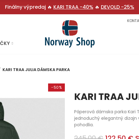
Finálny výpredaj 🔥
KARI TRAA -40%
🔥
DEVOLD -25%
KONTA
AČKY
KARI TRAA JULIA DÁMSKA PARKA
-50%
KARI TRAA J
Páperová dámska parka Kari T
jednoduchý elegantný dizajn
pohodlia.
245,00 €
122,50 €