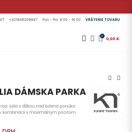
KT
+421948208847
Pon - Pia: 8:00 - 16:00
VRÁTENIE TOVARU
0
0,00 €
ULIA DÁMSKA PARKA
raa Julia s dĺžkou nad kolená ponúka
 v kombinácii s maximálnym pocitom
S DPH