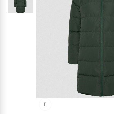
Kliknite pre zväčšenie