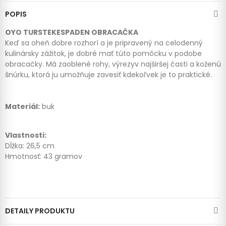
POPIS
OYO TURSTEKESPADEN OBRACAČKA
Keď sa oheň dobre rozhorí a je pripravený na celodenný
kulinársky zážitok, je dobré mať túto pomôcku v podobe
obracačky. Má zaoblené rohy, výrezyv najširšej časti a koženú
šnúrku, ktorá ju umožňuje zavesiť kdekoľvek je to praktické.
Materiál:
buk
Vlastnosti:
Dĺžka: 26,5 cm
Hmotnosť: 43 gramov
DETAILY PRODUKTU