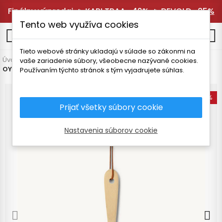
Finálny výpredaj 🔥
KARI TRAA -40%
🔥
DEVOLD -25%
Tento web využíva cookies
0
Tieto webové stránky ukladajú v súlade so zákonmi na
Úvodná stránka
Vybavenie
Kempingový riad
vaše zariadenie súbory, všeobecne nazývané cookies.
OYO TURSTEKESPADEN OBRACAČKA
Používaním týchto stránok s tým vyjadrujete súhlas.
-18%
Prijať všetky súbory cookie
Nastavenia súborov cookie