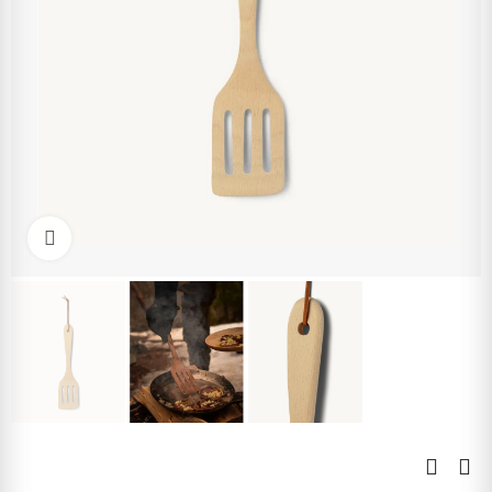
Kliknite pre zväčšenie