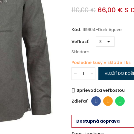
110,00 €
66,00 €
S 
Kód:
1119104-Dark Agave
Veľkosť
Skladom
Posledné kusy v sklade
1 ks
VLOŽIŤ DO KOŠ
Sprievodca veľkosťou
Dostupná doprava
Tags:
lundhags