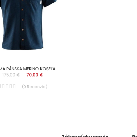
MA PÁNSKA MERINO KOŠEĽA
175,00 €
70,00 €
(
0
Recenzie
)
Zákaznícky servis
P