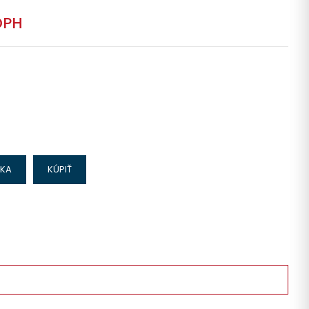
DPH
IKA
KÚPIŤ