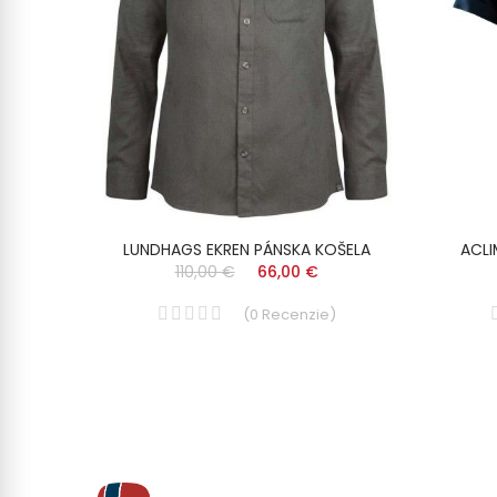
LUNDHAGS EKREN PÁNSKA KOŠELA
ACLI
110,00 €
66,00 €
(
0
Recenzie
)