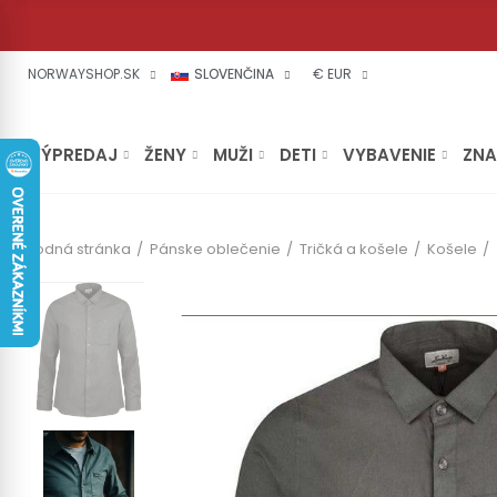
NORWAYSHOP.SK
SLOVENČINA
€ EUR
VÝPREDAJ
ŽENY
MUŽI
DETI
VYBAVENIE
ZN
Úvodná stránka
Pánske oblečenie
Tričká a košele
Košele