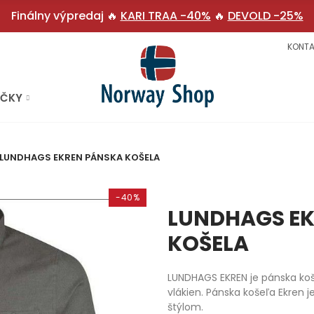
Finálny výpredaj 🔥
KARI TRAA -40%
🔥
DEVOLD -25%
KONTA
AČKY
LUNDHAGS EKREN PÁNSKA KOŠELA
-40%
LUNDHAGS E
KOŠELA
LUNDHAGS EKREN je pánska ko
vlákien. Pánska košeľa Ekren
štýlom.