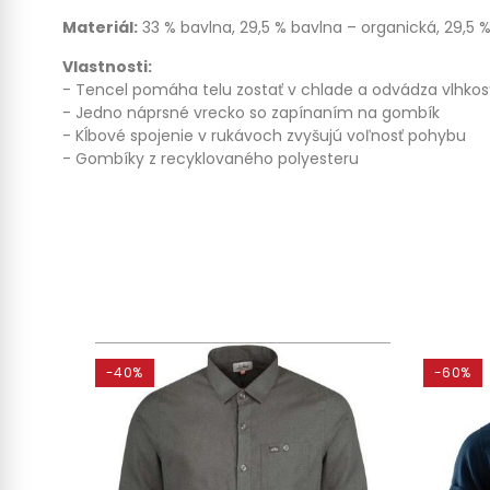
Materiál:
33 % bavlna, 29,5 % bavlna – organická, 29,5 %
Vlastnosti:
- Tencel pomáha telu zostať v chlade a odvádza vlhkosť
- Jedno náprsné vrecko so zapínaním na gombík
- Kĺbové spojenie v rukávoch zvyšujú voľnosť pohybu
- Gombíky z recyklovaného polyesteru
-40%
-60%