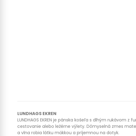
LUNDHAGS EKREN
LUNDHAGS EKREN je pánska košeľa s dlhým rukávom z funk
cestovanie alebo ležérne výlety. Dômyselná zmes materiá
a vlna robia látku mäkkou a príjemnou na dotyk.