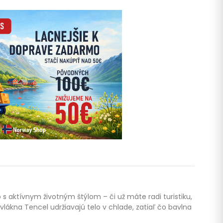
 aktívnym životným štýlom – či už máte radi turistiku,
lákna Tencel udržiavajú telo v chlade, zatiaľ čo bavlna