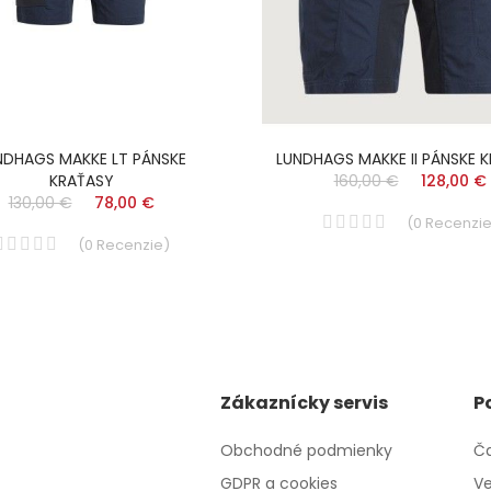
NDHAGS MAKKE LT PÁNSKE
LUNDHAGS MAKKE II PÁNSKE 
KRAŤASY
160,00 €
128,00 €
130,00 €
78,00 €
(
0
Recenzi
(
0
Recenzie
)
Zákaznícky servis
P
Obchodné podmienky
Ča
GDPR a cookies
Ve