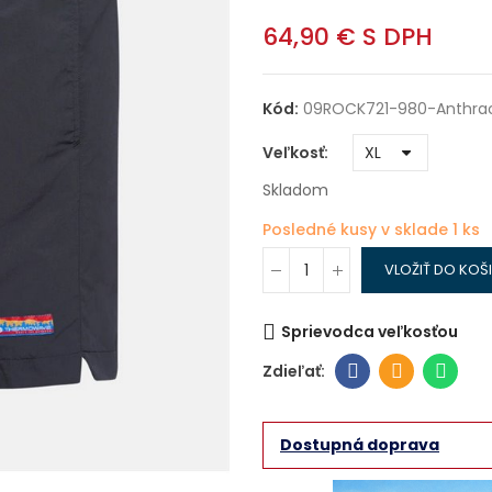
64,90 €
S DPH
Kód:
09ROCK721-980-Anthrac
Veľkosť
Skladom
Posledné kusy v sklade
1 ks
VLOŽIŤ DO KOŠ
Sprievodca veľkosťou
Dostupná doprava