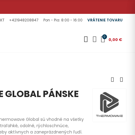
KT
+421948208847
Pon - Pia: 8:00 - 16:00
VRÁTENIE TOVARU
0
0,00 €
 GLOBAL PÁNSKE
Thermowave Global sú vhodné na všetky
ltraľahké, odolné, rýchloschnúce,
eby aktívnych a zaneprázdnených ľudí.