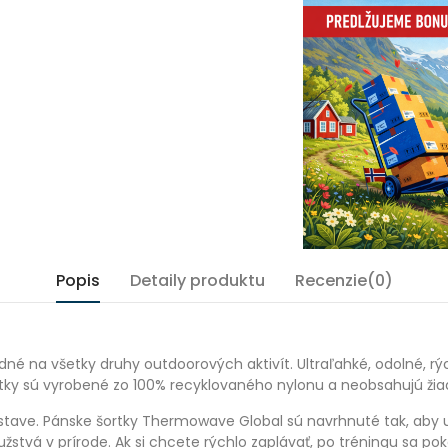
Popis
Detaily produktu
Recenzie(0)
é na všetky druhy outdoorových aktivít. Ultraľahké, odolné, 
rtky sú vyrobené zo 100% recyklovaného nylonu a neobsahujú žia
stave. Pánske šortky Thermowave Global sú navrhnuté tak, aby us
ružstvá v prírode. Ak si chcete rýchlo zaplávať, po tréningu sa p