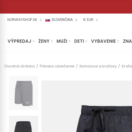
NORWAYSHOP.SK
SLOVENČINA
€ EUR
VÝPREDAJ
ŽENY
MUŽI
DETI
VYBAVENIE
ZN
Úvodná stránka
Pánske oblečenie
Nohavice a kraťasy
Krať