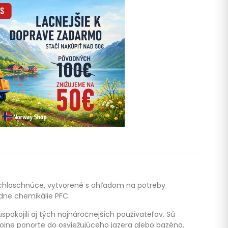
rýchloschnúce, vytvorené s ohľadom na potreby
dne chemikálie PFC.
pokojili aj tých najnáročnejších používateľov. Sú
okojne ponorte do osviežujúceho jazera alebo bazéna.