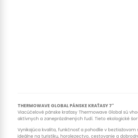
THERMOWAVE GLOBAL PÁNSKE KRAŤASY 7"
Viacúčelové pánske kraťasy Thermowave Global sú vhodn
aktívnych a zaneprázdnených ľudí. Tieto ekologické šo
Vynikajúca kvalita, funkčnosť a pohodlie v beztiažovom 
ideálne na turistiku, horolezectvo, cestovanie a dobrod