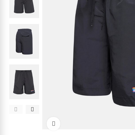
Kliknite pre zväčšenie