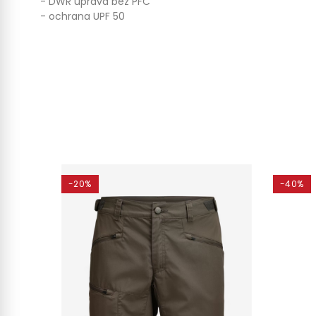
- DWR úprava bez PFC
- ochrana UPF 50
-20%
-40%