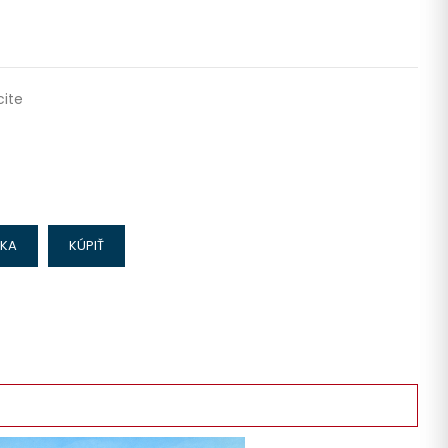
ite
IKA
KÚPIŤ