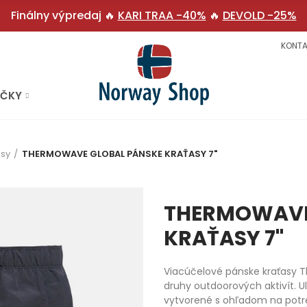
Finálny výpredaj 🔥
KARI TRAA -40%
🔥
DEVOLD -25%
KONTA
AČKY
asy
THERMOWAVE GLOBAL PÁNSKE KRAŤASY 7"
THERMOWAVE
KRAŤASY 7"
Viacúčelové pánske kraťasy 
druhy outdoorových aktivít. U
vytvorené s ohľadom na potr