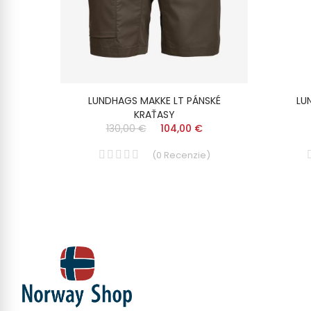
ASY
LUNDHAGS MAKKE LT PÁNSKÉ
LU
KRAŤASY
130,00 €
104,00 €
)
(
0
Recenzie
)