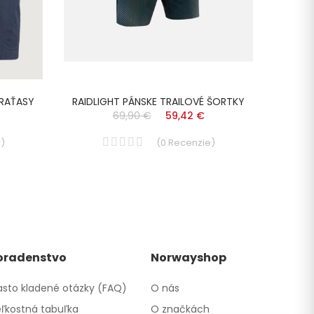
KRAŤASY
RAIDLIGHT PÁNSKE TRAILOVÉ ŠORTKY
RAI
69,90 €
59,42 €
e
)
(
0
Recenzie
)
oradenstvo
Norwayshop
sto kladené otázky (FAQ)
O nás
ľkostná tabuľka
O značkách