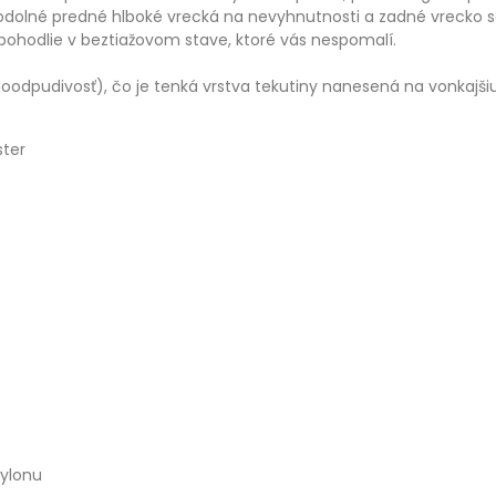
eodolné predné hlboké vrecká na nevyhnutnosti a zadné vrecko 
ohodlie v beztiažovom stave, ktoré vás nespomalí.
oodpudivosť), čo je tenká vrstva tekutiny nanesená na vonkajšiu
ster
nylonu