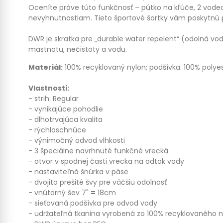
Oceníte práve túto funkčnosť – pútko na kľúče, 2 vod
nevyhnutnostiam. Tieto športové šortky vám poskytnú p
DWR je skratka pre „durable water repelent“ (odolná vod
mastnotu, nečistoty a vodu.
Materiál:
100% recyklovaný nylon; podšívka: 100% polye
Vlastnosti:
- strih: Regular
- vynikajúce pohodlie
- dlhotrvajúca kvalita
- rýchloschnúce
- výnimočný odvod vlhkosti
- 3 špeciálne navrhnuté funkčné vrecká
- otvor v spodnej časti vrecka na odtok vody
- nastaviteľná šnúrka v páse
- dvojito prešité švy pre väčšiu odolnosť
- vnútorný šev 7"
=
18cm
- sieťovaná podšívka pre odvod vody
- udržateľná tkanina vyrobená zo 100% recyklovaného 