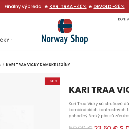
Finálny výpredaj 🔥
KARI TRAA -40%
🔥
DEVOLD -25%
KONTA
AČKY
y
KARI TRAA VICKY DÁMSKE LEGÍNY
-60%
KARI TRAA V
Kari Traa Vicky sú strečové d
kombináciách kontrastných fa
pohodlný široký pás sú záruko
59,00 €
23,60 €
S 