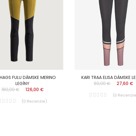
HAGS FULU DÁMSKE MERINO
KARI TRAA ELISA DÁMSKE L
LEGÍNY
69,00 €
27,60 €
180,00 €
126,00 €
(
0
Recenzi
(
0
Recenzie
)