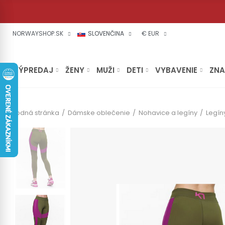
NORWAYSHOP.SK
SLOVENČINA
€ EUR
VÝPREDAJ
ŽENY
MUŽI
DETI
VYBAVENIE
ZN
Úvodná stránka
Dámske oblečenie
Nohavice a legíny
Legín