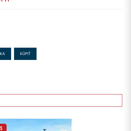
IKA
KÚPIŤ