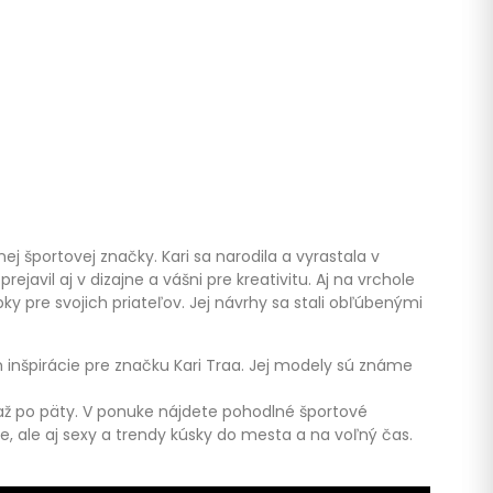
ej športovej značky. Kari sa narodila a vyrastala v
ejavil aj v dizajne a vášni pre kreativitu. Aj na vrchole
iapky pre svojich priateľov. Jej návrhy sa stali obľúbenými
 inšpirácie pre značku Kari Traa. Jej modely sú známe
 až po päty. V ponuke nájdete pohodlné športové
, ale aj sexy a trendy kúsky do mesta a na voľný čas.