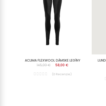
YSOKÝM
ACLIMA FLEXWOOL DÁMSKE LEGÍNY
LUND
145,00 €
58,00 €
(
0
Recenzie
)
)