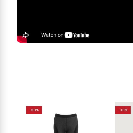
-60%
-30%