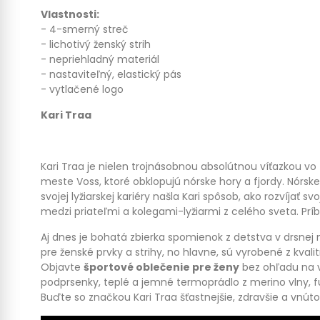
Vlastnosti:
- 4-smerný streč
- lichotivý ženský strih
- nepriehladný materiál
- nastaviteľný, elastický pás
- vytlačené logo
Kari Traa
Kari Traa je nielen trojnásobnou absolútnou víťazkou vo 
meste Voss, ktoré obklopujú nórske hory a fjordy. Nórske p
svojej lyžiarskej kariéry našla Kari spôsob, ako rozvíjať s
medzi priateľmi a kolegami-lyžiarmi z celého sveta. Prí
Aj dnes je bohatá zbierka spomienok z detstva v drsnej
pre ženské prvky a strihy, no hlavne, sú vyrobené z kval
Objavte
športové oblečenie pre ženy
bez ohľadu na v
podprsenky, teplé a jemné termoprádlo z merino vlny, fu
Buďte so značkou Kari Traa šťastnejšie, zdravšie a vnútor