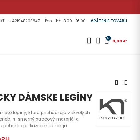
KT
+421948208847
Pon - Pia: 8:00 - 16:00
VRÁTENIE TOVARU
0
0,00 €
ICKY DÁMSKE LEGÍNY
ámske legíny, ktoré prichádzajú v skvelých
rieb. 4-smerný strečový materiál a
u pohodlia pri každom tréningu.
DPH