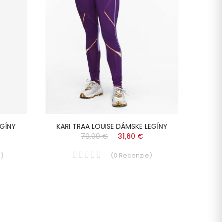
EGÍNY
KARI TRAA LOUISE DÁMSKE LEGÍNY
KARI
79,00 €
31,60 €
e
)
(
0
Recenzie
)