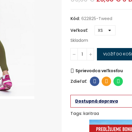
Kód:
622825-Tweed
Veľkosť
Skladom
VLOŽIŤ DO KOŠ
Sprievodca veľkosťou
Dostupná doprava
Tags:
karitraa