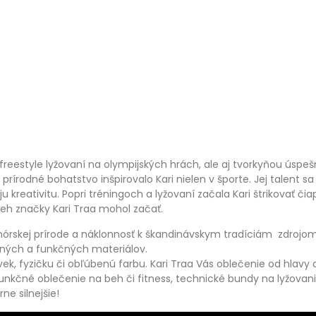
freestyle lyžovaní na olympijských hrách, ale aj tvorkyňou úspešn
rírodné bohatstvo inšpirovalo Kari nielen v športe. Jej talent sa pr
voju kreativitu. Popri tréningoch a lyžovaní začala Kari štrikovať č
beh značky Kari Traa mohol začať.
 nórskej prírode a náklonnosť k škandinávskym tradíciám zdrojom
itných a funkčných materiálov.
ek, fyzičku či obľúbenú farbu. Kari Traa Vás oblečenie od hlavy
nkčné oblečenie na beh či fitness, technické bundy na lyžovanie
ne silnejšie!