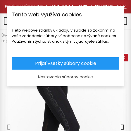
Finálny výpredaj 🔥
KARI TRAA -40%
🔥
DEVOLD -25%
Tento web využíva cookies
0
Tieto webové stránky ukladajú v súlade so zákonmi na
Úvodná stránka
Dámske oblečenie
Nohavice a legíny
vaše zariadenie súbory, všeobecne nazývané cookies.
Legíny
KARI TRAA LOUISE 2.0 3/4 DÁMSKE LEGÍNY
Používaním týchto stránok s tým vyjadrujete súhlas.
-60%
Prijať všetky súbory cookie
Nastavenia súborov cookie