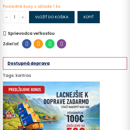
Posledné kusy v sklade
1 ks
VLOŽIŤ DO KOŠIKA
KÚPIŤ
Sprievodca veľkosťou
Dostupná doprava
Tags:
karitraa