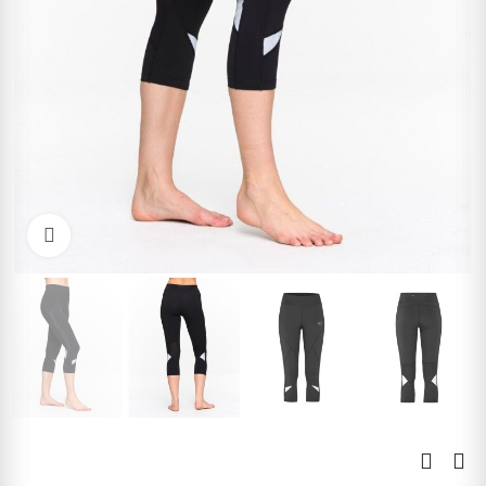
Kliknite pre zväčšenie