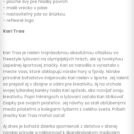
- ploché švy pre hladký povrch
- malé vrecko v páse
- nastaviteľný pás so šnúrkou
- reflexné logo
Kari Traa
Kari Traa je nielen trojnásobnou absolútnou víťazkou vo
freestyle lyžovaní na olympijských hrách, ale aj tvorkyňou
úspešnej športovej značky. Kari sa narodila a vyrastala v
meste Voss, ktoré obklopujú nórske hory a fjordy. Nórske
prírodné bohatstvo inšpirovalo Kari nielen v športe. Jej talent
sa prejavil aj v dizajne a vášni pre kreativitu. Aj na vrchole
svojej lyžiarskej kariéry našla Kari spôsob, ako rozvíjať svoju
kreativitu. Popri tréningoch a lyžovaní začala Kari štrikovať
čiapky pre svojich priateľov. Jej návrhy sa stali obľúbenými
medzi priateľmi a kolegami-lyžiarmi z celého sveta. Príbeh
značky Kari Traa mohol začať.
Aj dnes je bohatá zbierka spomienok z detstva v drsnej
nórskej prírode a náklonnosť k škandinávskym tradíciám