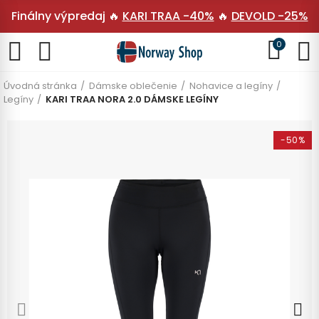
Finálny výpredaj 🔥
KARI TRAA -40%
🔥
DEVOLD -25%
0
Úvodná stránka
Dámske oblečenie
Nohavice a legíny
Legíny
KARI TRAA NORA 2.0 DÁMSKE LEGÍNY
-50%