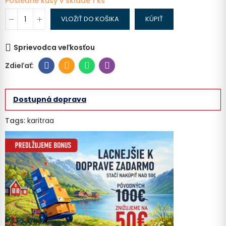
Posledné kusy v sklade
1 ks
VLOŽIŤ DO KOŠIKA
KÚPIŤ
Sprievodca veľkosťou
Dostupná doprava
Tags:
karitraa