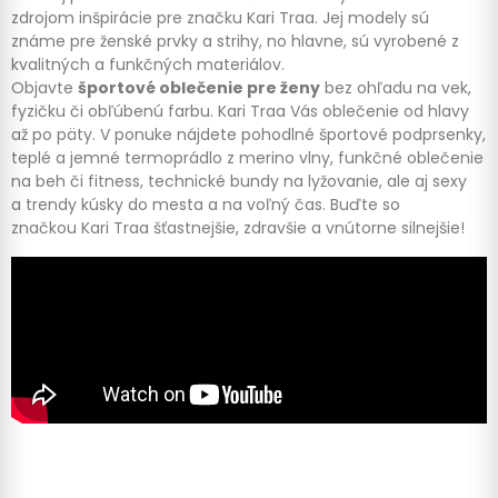
zdrojom inšpirácie pre značku Kari Traa. Jej modely sú
známe pre ženské prvky a strihy, no hlavne, sú vyrobené z
kvalitných a funkčných materiálov.
Objavte
športové oblečenie pre ženy
bez ohľadu na vek,
fyzičku či obľúbenú farbu. Kari Traa Vás oblečenie od hlavy
až po päty. V ponuke nájdete pohodlné športové podprsenky,
teplé a jemné termoprádlo z merino vlny, funkčné oblečenie
na beh či fitness, technické bundy na lyžovanie, ale aj sexy
a trendy kúsky do mesta a na voľný čas. Buďte so
značkou Kari Traa šťastnejšie, zdravšie a vnútorne silnejšie!