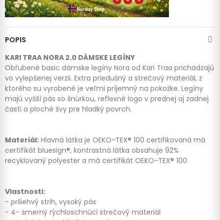
POPIS
KARI TRAA NORA 2.0 DÁMSKE LEGÍNY
Obľubené basic dámske legíny Nora od Kari Traa prichádzajú
vo vylepšenej verzii. Extra priedušný a strečový materiál, z
ktorého su vyrobené je veľmi príjemný na pokožke. Legíny
majú vyšší pás so šnúrkou, reflexné logo v prednej aj zadnej
časti a ploché švy pre hladký povrch.
Materiál:
H
lavná látka je OEKO-TEX® 100
certifikovaná má
certifikát bluesign®, kontrastná látka
obsahuje 92%
recyklovaný polyester a má certifikát OEKO-TEX® 100
Vlastnosti:
- priliehvý strih, vysoký pás
- 4- smerný rýchloschnúci strečový materiál