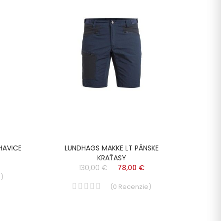
HAVICE
LUNDHAGS MAKKE LT PÁNSKE
LU
KRAŤASY
130,00 €
78,00 €
e
)
(
0
Recenzie
)