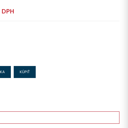
 DPH
IKA
KÚPIŤ