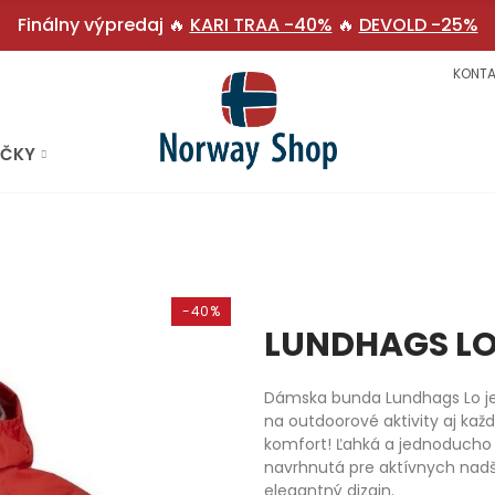
Finálny výpredaj 🔥
KARI TRAA -40%
🔥
DEVOLD -25%
KONTA
AČKY
-40%
LUNDHAGS L
Dámska bunda Lundhags Lo je 
na outdoorové aktivity aj ka
komfort! Ľahká a jednoducho
navrhnutá pre aktívnych nadše
elegantný dizajn.