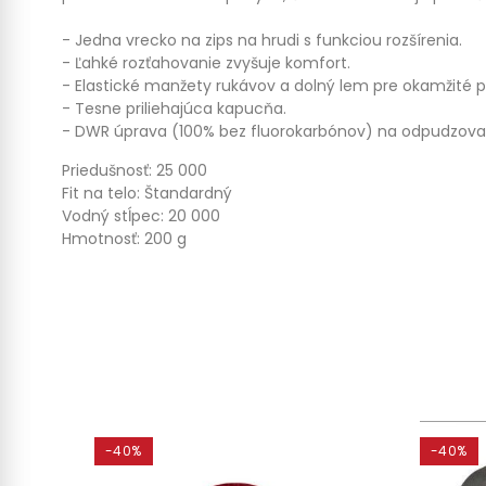
- Jedna vrecko na zips na hrudi s funkciou rozšírenia.
- Ľahké rozťahovanie zvyšuje komfort.
- Elastické manžety rukávov a dolný lem pre okamžité p
- Tesne priliehajúca kapucňa.
- DWR úprava (100% bez fluorokarbónov) na odpudzovan
Priedušnosť: 25 000
Fit na telo: Štandardný
Vodný stĺpec: 20 000
Hmotnosť: 200 g
-40%
-40%