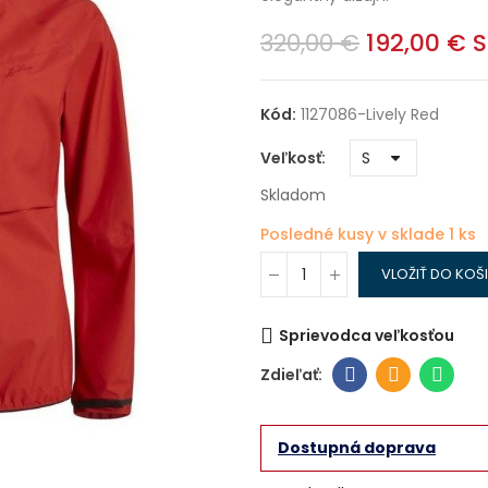
320,00 €
192,00 €
S
Kód:
1127086-Lively Red
Veľkosť
Skladom
Posledné kusy v sklade
1 ks
VLOŽIŤ DO KOŠ
Sprievodca veľkosťou
Dostupná doprava