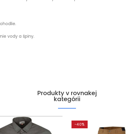
ohodlie.
ie vody a špiny.
Produkty v rovnakej
kategórii
-40%