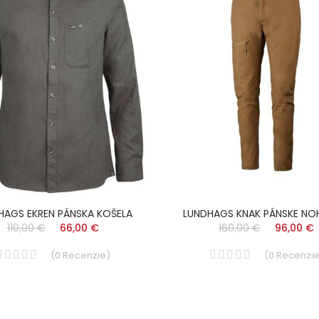
HAGS EKREN PÁNSKA KOŠELA
LUNDHAGS KNAK PÁNSKE NO
110,00 €
66,00 €
160,00 €
96,00 €
(
0
Recenzie
)
(
0
Recenzi