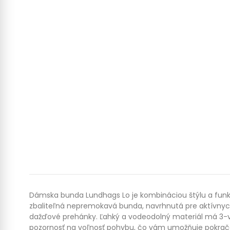
Dámska bunda Lundhags Lo je kombináciou štýlu a funkč
zbaliteľná nepremokavá bunda, navrhnutá pre aktívnych
dažďové prehánky. Ľahký a vodeodolný materiál má 3-vr
pozornosť na voľnosť pohybu, čo vám umožňuje pokračo