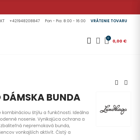
KT
+421948208847
Pon - Pia: 8:00 - 16:00
VRÁTENIE TOVARU
0
0,00 €
O DÁMSKA BUNDA
kombináciou štýlu a funkčnosti. Ideálna
ždodenné nosenie. Vynikajúca ochrana a
 zbaliteľná nepremokavá bunda,
ncov vonkajších aktivít. Čistý a