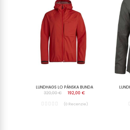
NSKE
LUNDHAGS LO PÁNSKA BUNDA
LUND
320,00 €
192,00 €
(
0
Recenzie
)
)