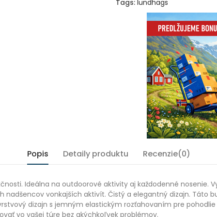
Tags:
lundhags
Popis
Detaily produktu
Recenzie(0)
nosti. Ideálna na outdoorové aktivity aj každodenné nosenie. 
 nadšencov vonkajších aktivít. Čistý a elegantný dizajn. Táto 
stvový dizajn s jemným elastickým rozťahovaním pre pohodlie a 
vať vo vašej túre bez akýchkoľvek problémov.