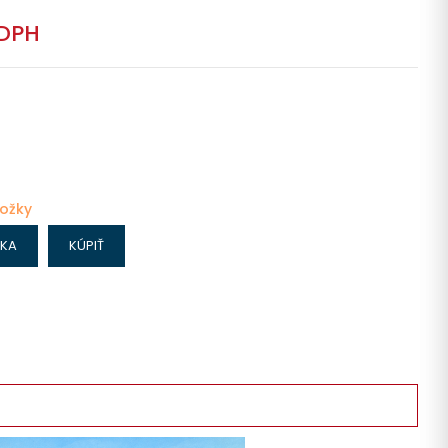
 DPH
ložky
IKA
KÚPIŤ