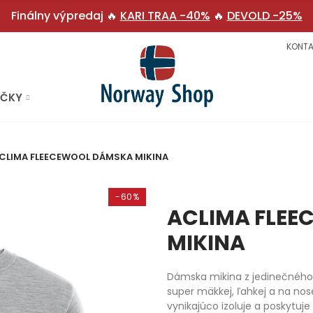
Finálny výpredaj 🔥
KARI TRAA -40%
🔥
DEVOLD -25%
KONTA
AČKY
CLIMA FLEECEWOOL DÁMSKA MIKINA
-60%
ACLIMA FLE
MIKINA
Dámska mikina z jedinečného 
super mäkkej, ľahkej a na nos
vynikajúco izoluje a poskytuj