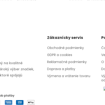
Zákaznícky servis
P
Obchodné podmienky
Ča
GDPR a cookies
Ve
Reklamačné podmienky
O 
ý na kvalitné
Doprava a platby
Da
iroký výber značiek,
 ktoré spájajú
Výmena a vrátenie tovaru
Vý
o
ob platby