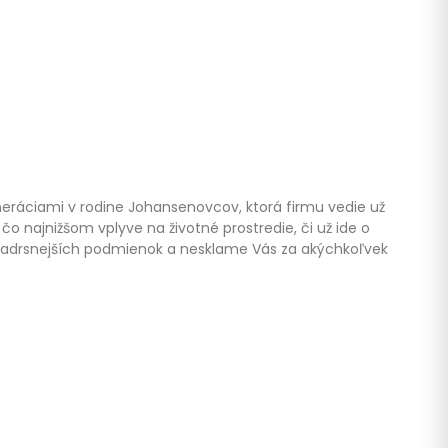
eneráciami v rodine Johansenovcov, ktorá firmu vedie už
čo najnižšom vplyve na životné prostredie, či už ide o
 nadrsnejších podmienok a nesklame Vás za akýchkoľvek