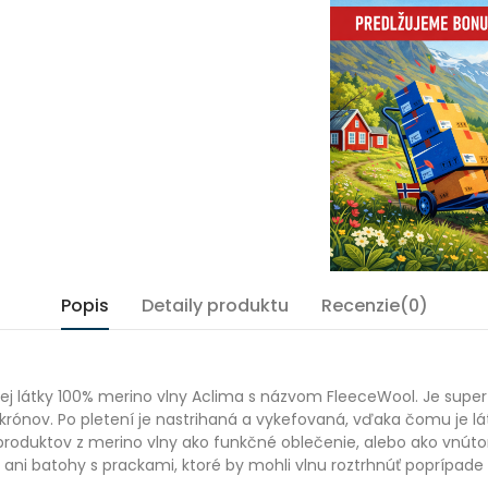
Popis
Detaily produktu
Recenzie(0)
ej látky 100% merino vlny Aclima s názvom FleeceWool. Je supe
krónov. Po pletení je nastrihaná a vykefovaná, vďaka čomu je lát
roduktov z merino vlny ako funkčné oblečenie, alebo ako vnúto
i batohy s prackami, ktoré by mohli vlnu roztrhnúť poprípade