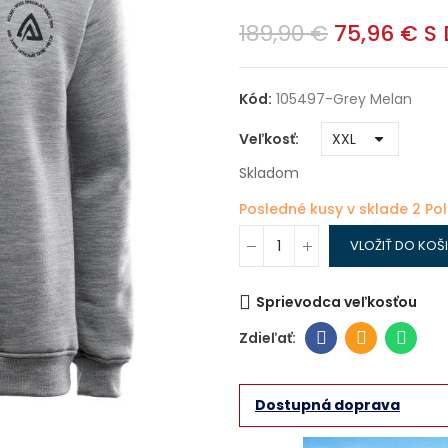
189,90 €
75,96 €
S
Kód:
105497-Grey Melan
Veľkosť
Skladom
Posledné kusy v sklade
2 Po
VLOŽIŤ DO KOŠ
Sprievodca veľkosťou
Dostupná doprava