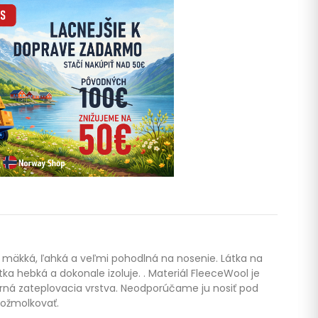
r mäkká, ľahká a veľmi pohodlná na nosenie. Látka na
ka hebká a dokonale izoluje. . Materiál FleeceWool je
rná zateplovacia vrstva. Neodporúčame ju nosiť pod
 ožmolkovať.