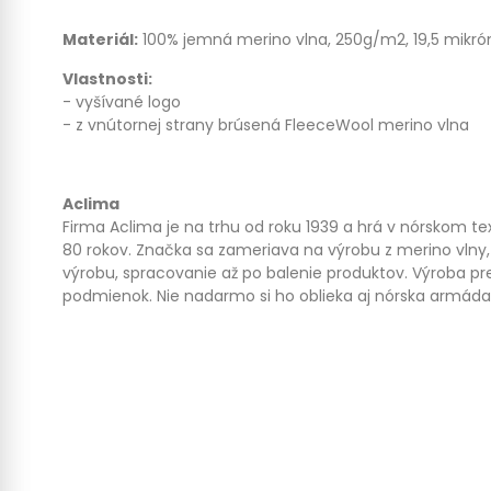
Materiál:
100% jemná merino vlna, 250g/m2, 19,5 mikró
Vlastnosti:
- vyšívané logo
- z vnútornej strany brúsená FleeceWool merino vlna
Aclima
Firma Aclima je na trhu od roku 1939 a hrá v nórskom te
80 rokov. Značka sa zameriava na výrobu z merino vlny, v
výrobu, spracovanie až po balenie produktov. Výroba 
podmienok. Nie nadarmo si ho oblieka aj nórska armáda