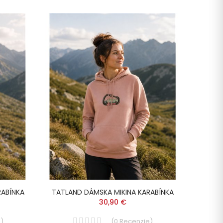
-60%
RABÍNKA
TATLAND DÁMSKA MIKINA KARABÍNKA
ACL
30,90 €
e
)
(
0
Recenzie
)