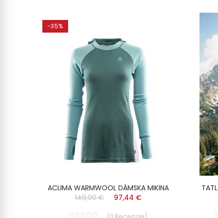
-35%
IKINA
ACLIMA WARMWOOL DÁMSKA MIKINA
TATL
149,90 €
97,44 €
)
(
0
Recenzie
)