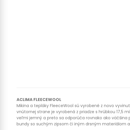
ACLIMA FLEECEWOOL
Mikina a tepláky FleeceWool sú vyrobené z novo vyvinut
vnútornej strane je vyrobená z priadze s hrúbkou 17,5 mi
veľmi jemný a preto sa odporúča rovnako ako väčšina p
bundy so suchým zipsom či iným drsným materiálom a an