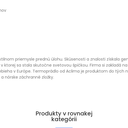
nov
xtilnom priemysle prednú úlohu. Skúsenosti a znalosti získala g
 ktorej sa stala skutočne svetovou špičkou. Firma si zakladá na 
prebieha v Európe. Termoprádlo od Aclima je produktom do tých
 a nórske záchranné zložky.
Produkty v rovnakej
kategórii