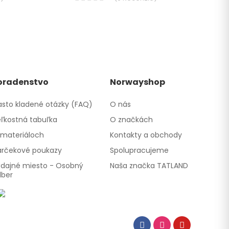
oradenstvo
Norwayshop
sto kladené otázky (FAQ)
O nás
ľkostná tabuľka
O značkách
materiáloch
Kontakty a obchody
rčekové poukazy
Spolupracujeme
dajné miesto - Osobný
Naša značka TATLAND
dber