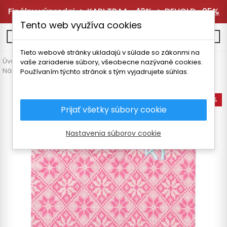
Finálny výpredaj 🔥
KARI TRAA -40%
🔥
DEVOLD -25%
Tento web využíva cookies
0
Tieto webové stránky ukladajú v súlade so zákonmi na
Úvodná stránka
Dámske oblečenie
Doplnky
vaše zariadenie súbory, všeobecne nazývané cookies.
Nákrčníky a kukly
KARI TRAA ROSE NÁKRČNÍK
Používaním týchto stránok s tým vyjadrujete súhlas.
-40%
Prijať všetky súbory cookie
Nastavenia súborov cookie