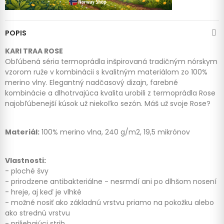
POPIS
KARI TRAA ROSE
Obľúbená séria termoprádla inšpirovaná tradičným nórskym
vzorom ruže v kombinácii s kvalitným materiálom zo 100%
merino vlny. Elegantný nadčasový dizajn, farebné
kombinácie a dlhotrvajúca kvalita urobili z termoprádla Rose
najobľúbenejší kúsok už niekoľko sezón. Máš už svoje Rose?
Materiál:
100% merino vlna, 240 g/m2, 19,5 mikrónov
Vlastnosti:
- ploché švy
- prirodzene antibakteriálne - nesrmdí ani po dlhšom nosení
- hreje, aj keď je vlhké
- možné nosiť ako základnú vrstvu priamo na pokožku alebo
ako strednú vrstvu
- priliehajúci strih