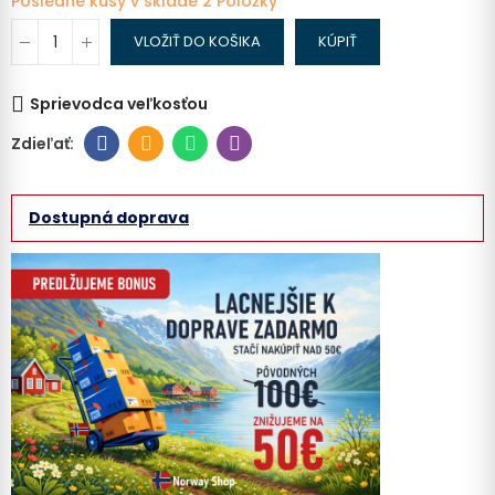
Posledné kusy v sklade
2 Položky
VLOŽIŤ DO KOŠIKA
KÚPIŤ
Sprievodca veľkosťou
Dostupná doprava