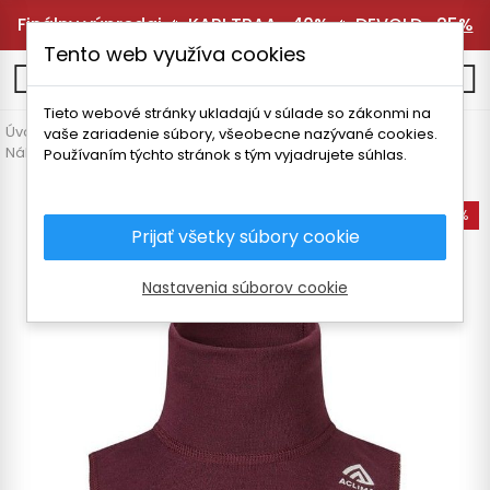
Finálny výpredaj 🔥
KARI TRAA -40%
🔥
DEVOLD -25%
Tento web využíva cookies
0
Tieto webové stránky ukladajú v súlade so zákonmi na
Úvodná stránka
Detské oblečenie
Doplnky
vaše zariadenie súbory, všeobecne nazývané cookies.
Nákrčníky a kukly
ACLIMA WARMWOOL DETSKÝ NÁKRČNÍK
Používaním týchto stránok s tým vyjadrujete súhlas.
-35%
Prijať všetky súbory cookie
Nastavenia súborov cookie