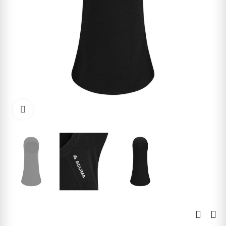
Kliknite pre zväčšenie