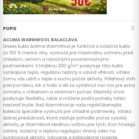
POPIS
ACLIMA WARMWOOL BALACLAVA
Unisex kukla Aclima WarmWool je funkčná a izolačná kukla
zo 100 % merino vlny, vyvinutá pre maximálnu ochranu pred
chladom, vetrom a náročnými poveternostnými
podmienkami. S hrúbkou 200 g/m² poskytuje táto kukla
vynikajúce teplo, reguláciu teploty a odvod vlhkosti, vďaka
čomu vás udrží v teple a suchu počas aktivity. Priliehavý strih
pokrýva hlavu, krk a hrdlo a dá sa vytiahnuť cez nos pre extra
ochranu v chladnom a veternom počasí. Elastický otvor
poskytuje flexibilitu, takže si môžete podľa potreby ľahko
nastaviť krytie. Rad WarmWool je naša najobľúbenejšia
kolekcia špeciálne vyvinutá pre chladné podmienky. Vďaka
dobrej priedušnosti, ktorá zaisťuje pohodlie počas vysokej
aktivity, je WarmWool ideálnou voľbou pre tých, ktorí hľadajú
odolný, izolačný a teplotu regulujúci vlnený odev na
outdoorové aktivity, lyžovanie a každodenné nosenie.