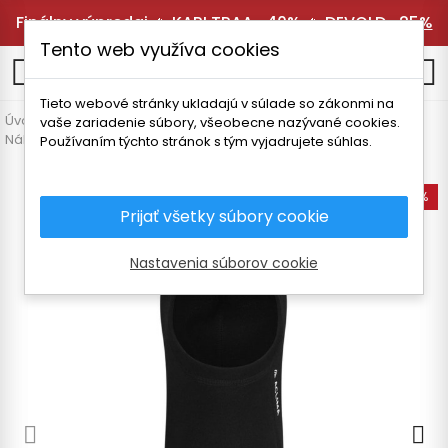
Finálny výpredaj 🔥
KARI TRAA -40%
🔥
DEVOLD -25%
Tento web využíva cookies
0
Tieto webové stránky ukladajú v súlade so zákonmi na
Úvodná stránka
Pánske oblečenie
Doplnky
vaše zariadenie súbory, všeobecne nazývané cookies.
Nákrčníky a kukly
ACLIMA WARMWOOL UNISEX KUKLA
Používaním týchto stránok s tým vyjadrujete súhlas.
-35%
Prijať všetky súbory cookie
Nastavenia súborov cookie