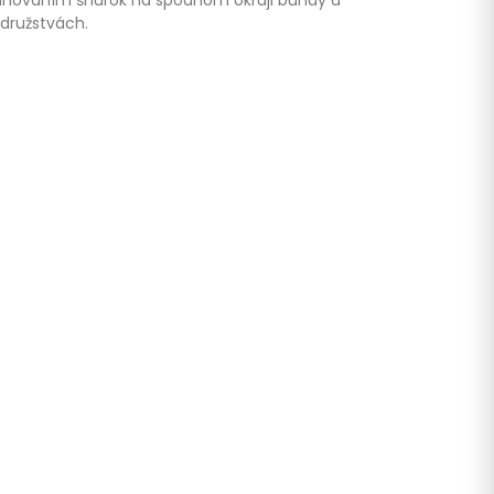
sťahovaním šnúrok na spodnom okraji bundy a
družstvách.