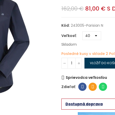
162,00 €
81,00 €
S 
Kód:
243005-Parisian N
Veľkosť
Skladom
Posledné kusy v sklade
2 Po
VLOŽIŤ DO KOŠ
Sprievodca veľkosťou
Dostupná doprava