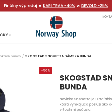
Finálny výpredaj 🔥
KARI TRAA -40%
🔥
DEVOLD -25%
KONTA
AČKY
okavé bundy
SKOGSTAD SNOHETTA DÁMSKA BUNDA
-50%
SKOGSTAD S
BUNDA
Novinka Snøhetta je ultraľahk
ktorá vynikajúco poslúži ako
vrtochmi počasia.