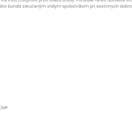
chrannou chlopňou proti oderu brady. Pohodlie ľahko docielite 
áto bunda zaručeným stálym spoločníkom pri sezónnych dobro
LON®