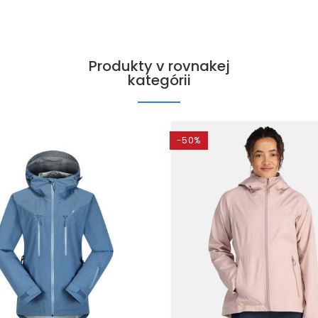
Produkty v rovnakej
kategórii
-50%