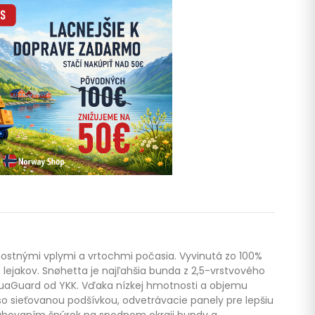
rnostnými vplymi a vrtochmi počasia. Vyvinutá zo 100%
ejakov. Snøhetta je najľahšia bunda z 2,5-vrstvového
uaGuard od YKK. Vďaka nízkej hmotnosti a objemu
 so sieťovanou podšívkou, odvetrávacie panely pre lepšiu