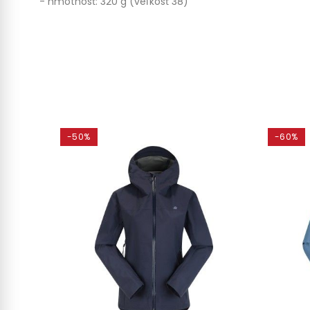
- hmotnosť: 320 g (veľkosť 38)
-50%
-60%