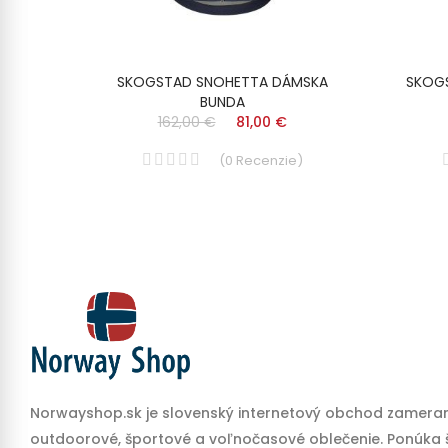
IARSKA
SKOGSTAD SNOHETTA DÁMSKA
SKOG
BUNDA
162,00 €
81,00 €
)
(
0
Recenzie
)
Norwayshop.sk je slovenský internetový obchod zameran
outdoorové, športové a voľnočasové oblečenie. Ponúka š