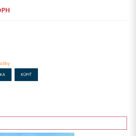
DPH
ložky
IKA
KÚPIŤ