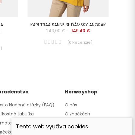
KA
KARI TRAA SANNE 3L DÁMSKY ANORAK
LU
A
249,00 €
149,40 €
(
0
Recenzie
)
e
)
oradenstvo
Norwayshop
sto kladené otázky (FAQ)
O nás
ľkostná tabuľka
O značkách
materiáloch
Kontakty a obchody
Tento web využíva cookies
rčekové poukazy
Spolupracujeme