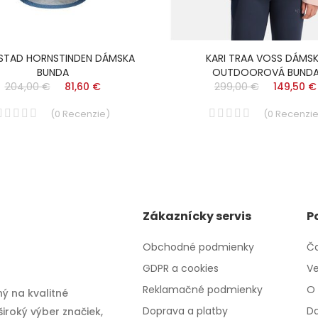
STAD HORNSTINDEN DÁMSKA
KARI TRAA VOSS DÁMS
BUNDA
OUTDOOROVÁ BUND
204,00 €
81,60 €
299,00 €
149,50 €
(
0
Recenzie
)
(
0
Recenzi
Zákaznícky servis
P
Obchodné podmienky
Ča
GDPR a cookies
Ve
Reklamačné podmienky
O 
ý na kvalitné
Doprava a platby
Da
iroký výber značiek,