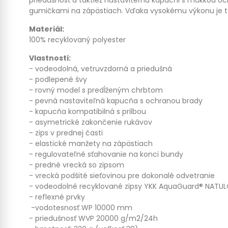
priedušnosť a taktiež nastaviteľnú kapucňi s mäkkou o
gumičkami na zápästiach. Vďaka vysokému výkonu je t
Materiál:
100% recyklovaný polyester
Vlastnosti:
- vodeodolná, vetruvzdorná a priedušná
- podlepené švy
- rovný model s predĺženým chrbtom
- pevná nastaviteľná kapucňa s ochranou brady
- kapucňa kompatibilná s prilbou
- asymetrické zakončenie rukávov
- zips v prednej časti
- elastické manžety na zápästiach
- regulovateľné sťahovanie na konci bundy
- predné vrecká so zipsom
- vrecká podšité sieťovinou pre dokonalé odvetranie
- vodeodolné recyklované zipsy YKK AquaGuard® NATU
- reflexné prvky
-vodotesnosť WP 10000 mm
- priedušnosť WVP 20000 g/m2/24h