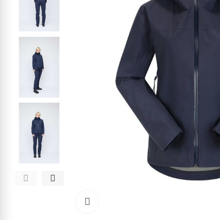
Kliknite pre zväčšenie