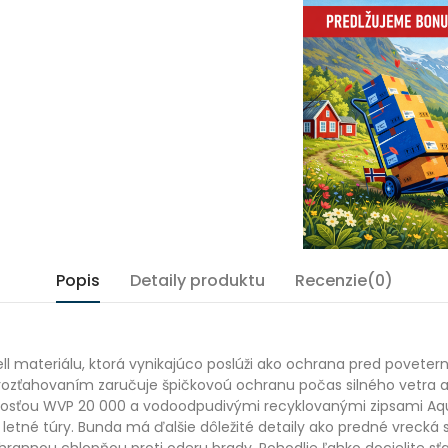
Popis
Detaily produktu
Recenzie(0)
ll materiálu, ktorá vynikajúco poslúži ako ochrana pred povete
zťahovaním zaručuje špičkovoú ochranu počas silného vetra a l
šnosťou WVP 20 000 a vodoodpudivými recyklovanými zipsami Aq
 letné túry. Bunda má ďalšie dôležité detaily ako predné vrecká