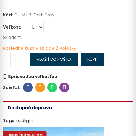
Kód:
GLJMJ18-Dark Grey
Veľkosť
Skladom
Posledné kusy v sklade
2 Položky
VLOŽIŤ DO KOŠIKA
KÚPIŤ
Sprievodca veľkosťou
Dostupná doprava
Tags:
raidlight