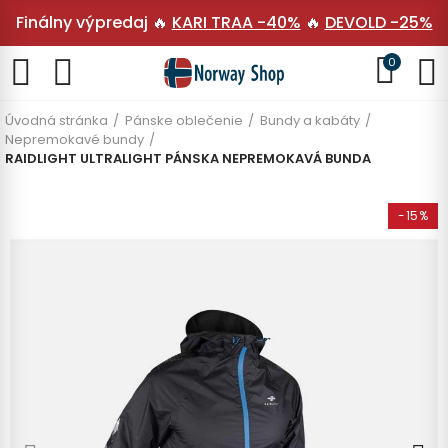
Finálny výpredaj 🔥
KARI TRAA -40%
🔥
DEVOLD -25%
0
Úvodná stránka
Pánske oblečenie
Bundy a kabáty
Nepremokavé bundy
RAIDLIGHT ULTRALIGHT PÁNSKA NEPREMOKAVÁ BUNDA
-15%